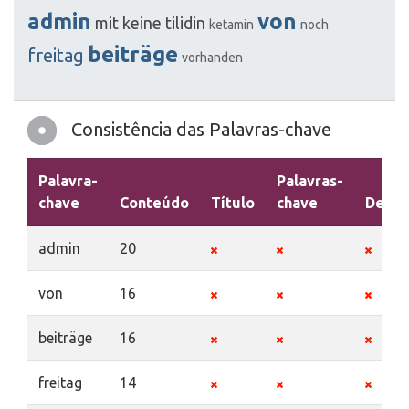
admin
von
mit
keine
tilidin
ketamin
noch
beiträge
freitag
vorhanden
Consistência das Palavras-chave
Palavra-
Palavras-
chave
Conteúdo
Título
chave
Descr
admin
20
von
16
beiträge
16
freitag
14