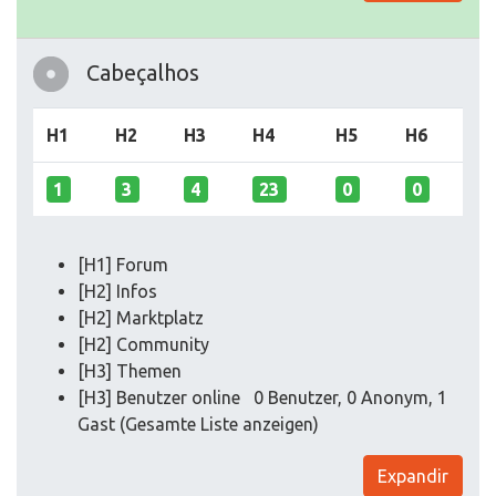
Cabeçalhos
H1
H2
H3
H4
H5
H6
1
3
4
23
0
0
[H1] Forum
[H2] Infos
[H2] Marktplatz
[H2] Community
[H3] Themen
[H3] Benutzer online 0 Benutzer, 0 Anonym, 1
Gast (Gesamte Liste anzeigen)
Expandir