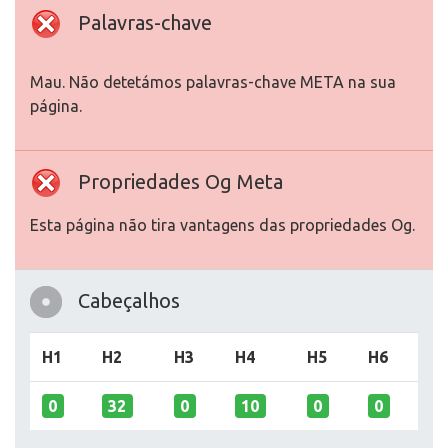
Palavras-chave
Mau. Não detetámos palavras-chave META na sua
página.
Propriedades Og Meta
Esta página não tira vantagens das propriedades Og.
Cabeçalhos
H1
H2
H3
H4
H5
H6
0
32
0
10
0
0