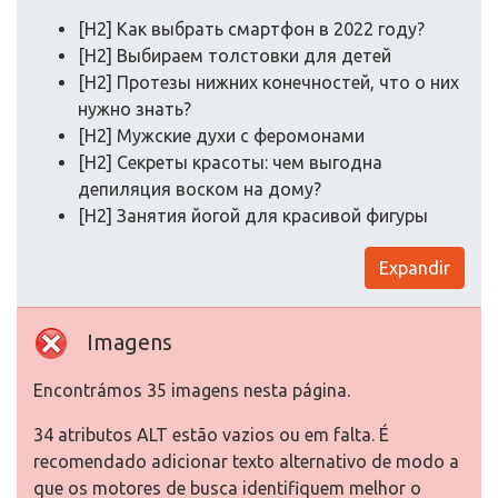
[H2] Как выбрать смартфон в 2022 году?
[H2] Выбираем толстовки для детей
[H2] Протезы нижних конечностей, что о них
нужно знать?
[H2] Мужские духи с феромонами
[H2] Секреты красоты: чем выгодна
депиляция воском на дому?
[H2] Занятия йогой для красивой фигуры
Expandir
Imagens
Encontrámos 35 imagens nesta página.
34 atributos ALT estão vazios ou em falta. É
recomendado adicionar texto alternativo de modo a
que os motores de busca identifiquem melhor o