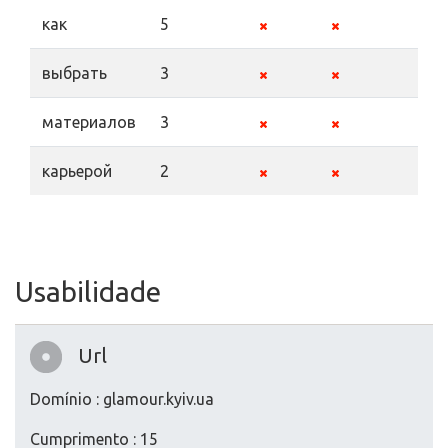
как
5
выбрать
3
материалов
3
карьерой
2
Usabilidade
Url
Domínio : glamour.kyiv.ua
Cumprimento : 15