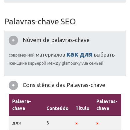
Palavras-chave SEO
Núvem de palavras-chave
как
для
материалов
выбрать
современной
женщине
карьерой
между
glamourkyivua
семьей
Consistência das Palavras-chave
Palavra-
Palavras-
chave
Conteúdo
Título
chave
De
для
6