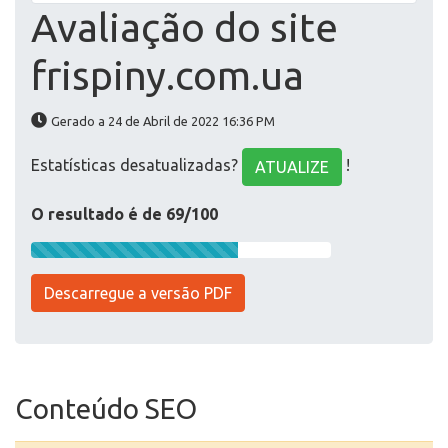
Avaliação do site
frispiny.com.ua
Gerado a 24 de Abril de 2022 16:36 PM
Estatísticas desatualizadas?
!
ATUALIZE
O resultado é de 69/100
Descarregue a versão PDF
Conteúdo SEO