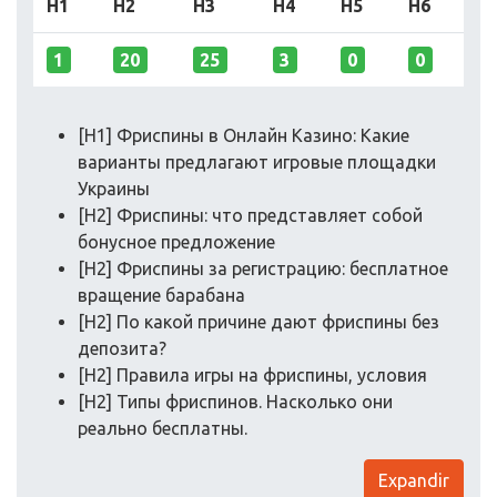
H1
H2
H3
H4
H5
H6
1
20
25
3
0
0
[H1] Фриспины в Онлайн Казино: Какие
варианты предлагают игровые площадки
Украины
[H2] Фриспины: что представляет собой
бонусное предложение
[H2] Фриспины за регистрацию: бесплатное
вращение барабана
[H2] По какой причине дают фриспины без
депозита?
[H2] Правила игры на фриспины, условия
[H2] Типы фриспинов. Насколько они
реально бесплатны.
Expandir