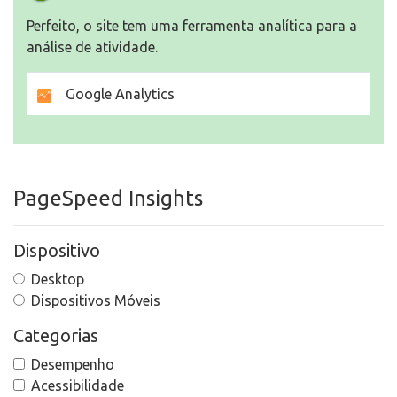
Perfeito, o site tem uma ferramenta analítica para a
análise de atividade.
Google Analytics
PageSpeed Insights
Dispositivo
Desktop
Dispositivos Móveis
Categorias
Desempenho
Acessibilidade