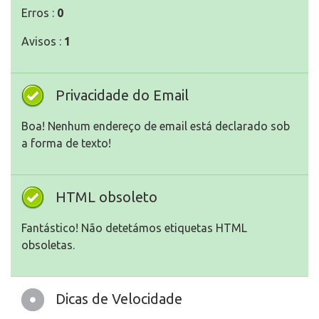
Erros :
0
Avisos :
1
Privacidade do Email
Boa! Nenhum endereço de email está declarado sob
a forma de texto!
HTML obsoleto
Fantástico! Não detetámos etiquetas HTML
obsoletas.
Dicas de Velocidade