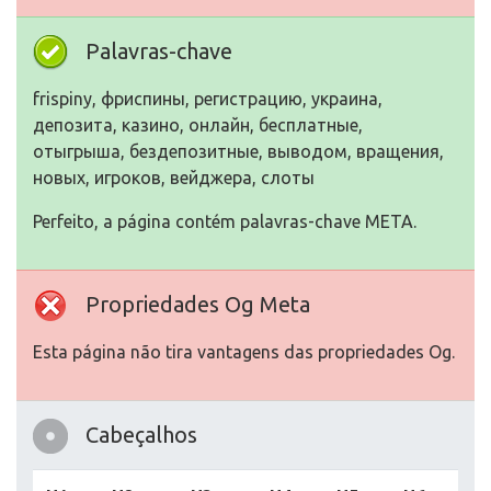
Palavras-chave
frispiny, фриспины, регистрацию, украина,
депозита, казино, онлайн, бесплатные,
отыгрыша, бездепозитные, выводом, вращения,
новых, игроков, вейджера, слоты
Perfeito, a página contém palavras-chave META.
Propriedades Og Meta
Esta página não tira vantagens das propriedades Og.
Cabeçalhos