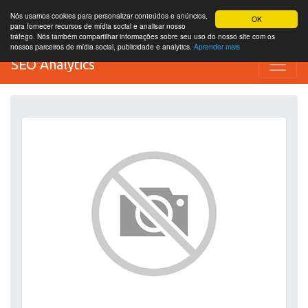
Nós usamos cookies para personalizar conteúdos e anúncios,
OK
para fornecer recursos de mídia social e analisar nosso
tráfego. Nós também compartilhar informações sobre seu uso do nosso site com os
nossos parceiros de mídia social, publicidade e analytics.
Aprender mais
SEO Analytics