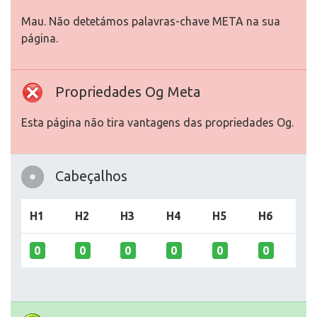
Mau. Não detetámos palavras-chave META na sua
página.
Propriedades Og Meta
Esta página não tira vantagens das propriedades Og.
Cabeçalhos
H1
H2
H3
H4
H5
H6
0
0
0
0
0
0