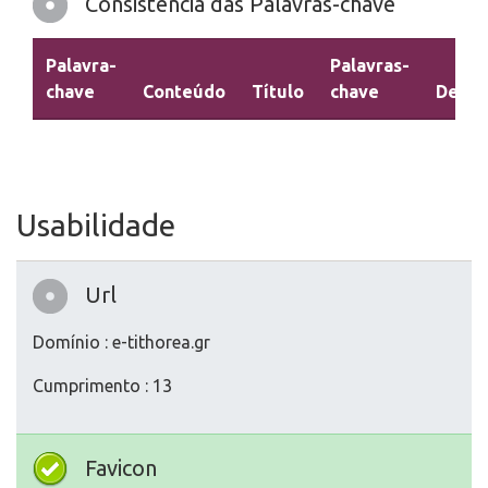
Consistência das Palavras-chave
Palavra-
Palavras-
chave
Conteúdo
Título
chave
Descr
Usabilidade
Url
Domínio : e-tithorea.gr
Cumprimento : 13
Favicon