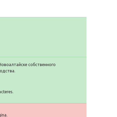
Новоалтайске собственного
одства.
cteres.
ina.