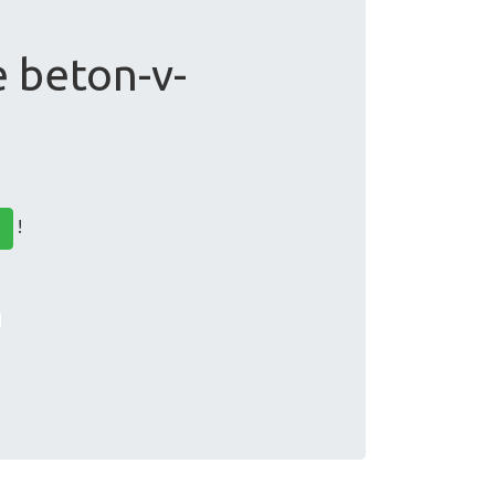
e beton-v-
!