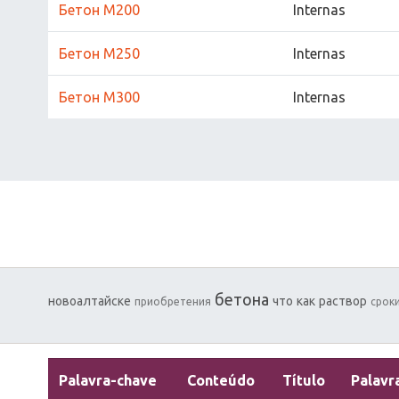
Бетон М200
Internas
Бетон М250
Internas
Бетон М300
Internas
бетона
новоалтайске
что
как
раствор
приобретения
срок
Palavra-chave
Conteúdo
Título
Palavr