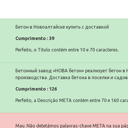
Бетон в Новоалтайске купить с доставкой
Cumprimento : 39
Perfeito, o Título contém entre 10 e 70 caracteres.
Бетонный завод «НОВА бетон» реализует бетон в 
производства. Доставка бетона в поселки и садов
Cumprimento : 126
Perfeito, a Descrição META contém entre 70 e 160 cara
Mau. Não detetámos palavras-chave META na sua pág