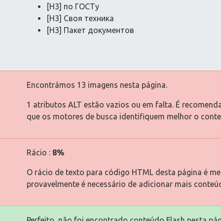
[H3] по ГОСТу
[H3] Своя техника
[H3] Пакет документов
Encontrámos 13 imagens nesta página.
1 atributos ALT estão vazios ou em falta. É recomend
que os motores de busca identifiquem melhor o cont
Rácio :
8%
O rácio de texto para código HTML desta página é men
provavelmente é necessário de adicionar mais conteú
Perfeito, não foi encontrado conteúdo Flash nesta pág