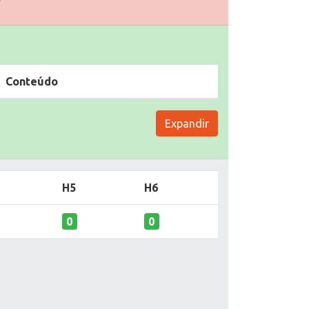
Conteúdo
Expandir
H5
H6
0
0