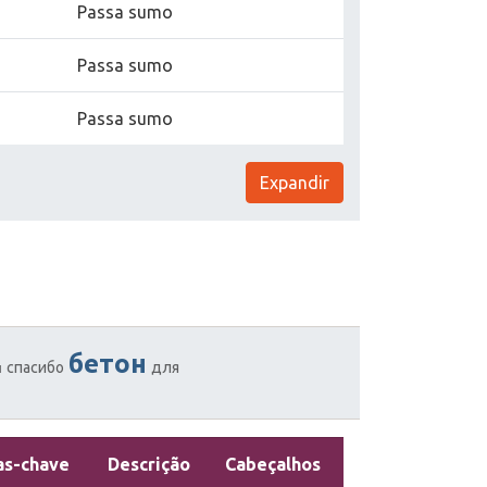
Passa sumo
Passa sumo
Passa sumo
Expandir
бетон
спасибо
для
и
as-chave
Descrição
Cabeçalhos