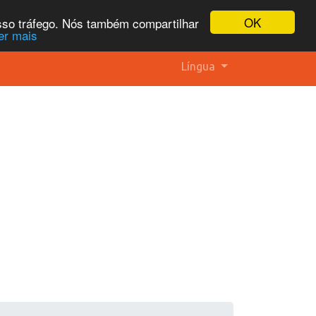
OK
osso tráfego. Nós também compartilhar
er mais
Língua