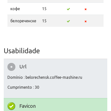
кофе
15
белореченске
15
Usabilidade
Url
Domínio : belorechensk.coffee-mashine.ru
Cumprimento : 30
Favicon