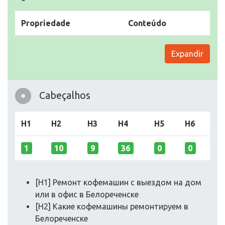
Propriedade
Conteúdo
Expandir
Cabeçalhos
H1
H2
H3
H4
H5
H6
1
10
9
36
0
0
[H1] Ремонт кофемашин с выездом на дом
или в офис в Белореченске
[H2] Какие кофемашины ремонтируем в
Белореченске