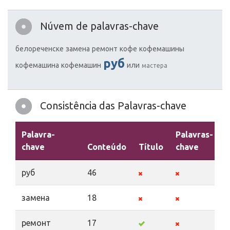
Núvem de palavras-chave
белореченске
замена
ремонт
кофе
кофемашины
руб
кофемашина
кофемашин
или
мастера
Consistência das Palavras-chave
Palavra-
Palavras-
chave
Conteúdo
Título
chave
D
руб
46
замена
18
ремонт
17