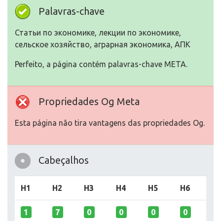
Palavras-chave
Статьи по экономике, лекции по экономике,
сельское хозяйство, аграрная экономика, АПК
Perfeito, a página contém palavras-chave META.
Propriedades Og Meta
Esta página não tira vantagens das propriedades Og.
Cabeçalhos
H1
H2
H3
H4
H5
H6
1
7
0
0
0
0