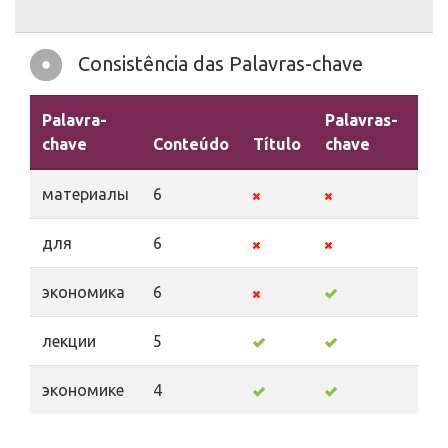
Consistência das Palavras-chave
Palavra-
Palavras-
chave
Conteúdo
Título
chave
Des
материалы
6
для
6
экономика
6
лекции
5
экономике
4