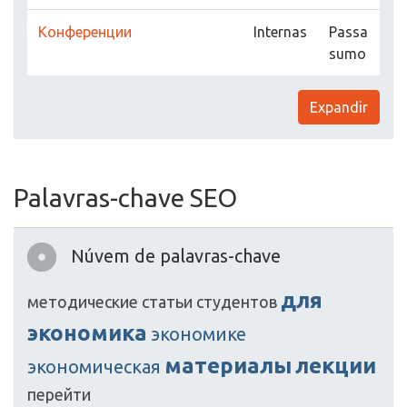
Конференции
Internas
Passa
sumo
Expandir
Palavras-chave SEO
Núvem de palavras-chave
для
методические
статьи
студентов
экономика
экономике
материалы
лекции
экономическая
перейти