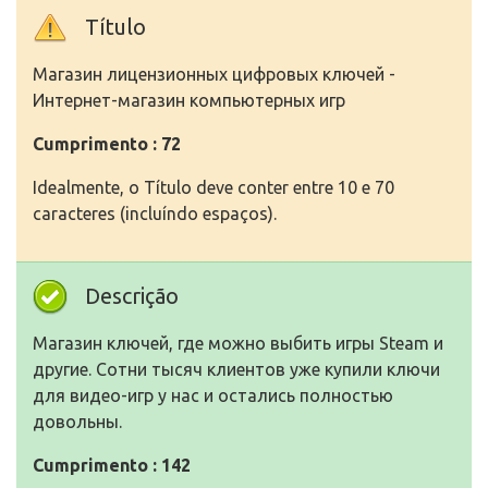
Título
Магазин лицензионных цифровых ключей -
Интернет-магазин компьютерных игр
Cumprimento : 72
Idealmente, o Título deve conter entre 10 e 70
caracteres (incluíndo espaços).
Descrição
Магазин ключей, где можно выбить игры Steam и
другие. Сотни тысяч клиентов уже купили ключи
для видео-игр у нас и остались полностью
довольны.
Cumprimento : 142