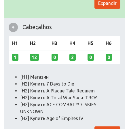
Expandir
Cabeçalhos
H1
H2
H3
H4
H5
H6
1
12
0
2
0
0
[H1] Магазин
[H2] Купить 7 Days to Die
[H2] Купить A Plague Tale: Requiem
[H2] Купить A Total War Saga: TROY
[H2] Купить ACE COMBAT™ 7: SKIES
UNKNOWN
[H2] Купить Age of Empires IV