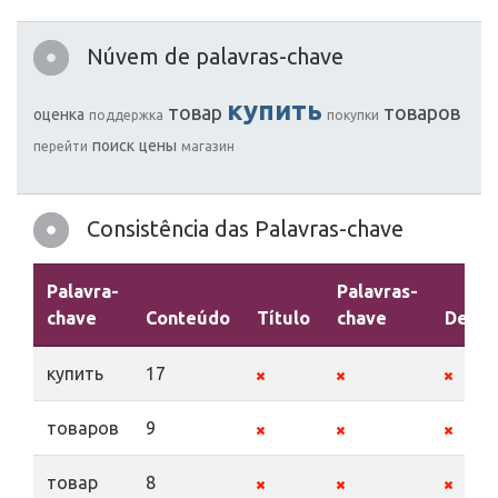
Núvem de palavras-chave
купить
товар
товаров
оценка
поддержка
покупки
поиск
цены
перейти
магазин
Consistência das Palavras-chave
Palavra-
Palavras-
chave
Conteúdo
Título
chave
Descr
купить
17
товаров
9
товар
8