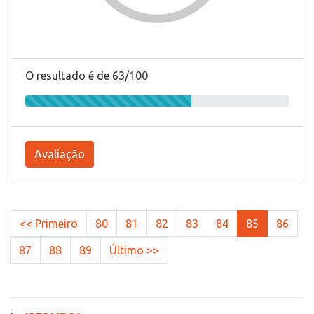
O resultado é de 63/100
Avaliação
<< Primeiro
80
81
82
83
84
85
86
87
88
89
Último >>