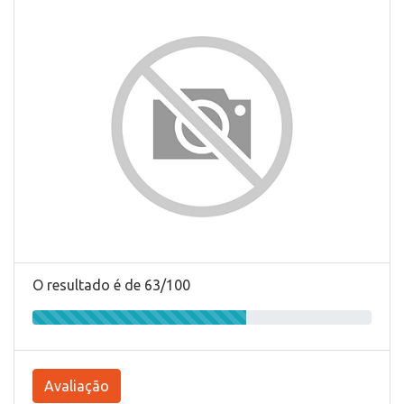
O resultado é de 63/100
Avaliação