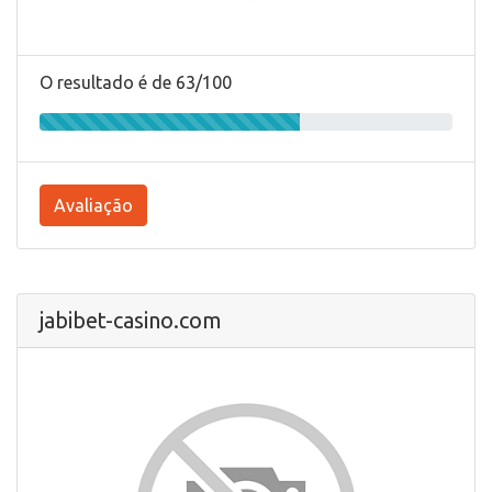
O resultado é de 63/100
Avaliação
jabibet-casino.com