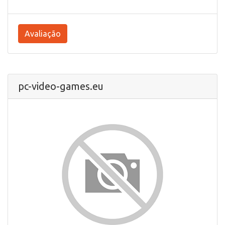
Avaliação
pc-video-games.eu