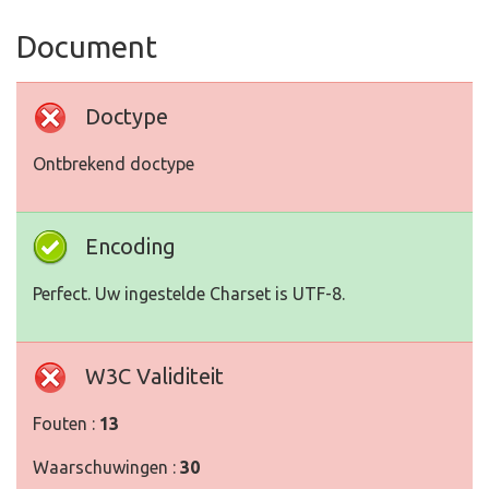
Document
Doctype
Ontbrekend doctype
Encoding
Perfect. Uw ingestelde Charset is UTF-8.
W3C Validiteit
Fouten :
13
Waarschuwingen :
30