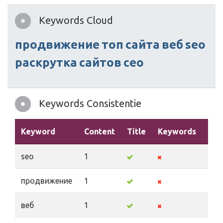
Keywords Cloud
продвижение
топ
cайта
веб
seo
раскрутка
сайтов
сео
Keywords Consistentie
Keyword
Content
Title
Keywords
Des
seo
1
продвижение
1
веб
1