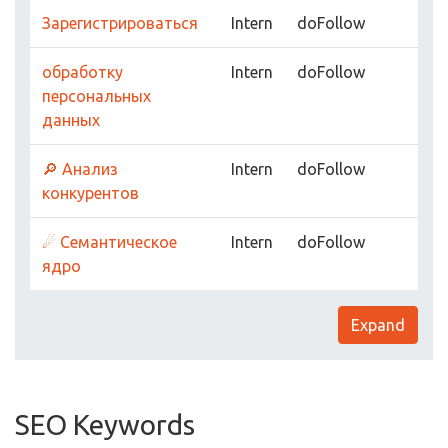
Зарегистрироваться
Intern
doFollow
обработку
Intern
doFollow
персональных
данных
🔎 Анализ
Intern
doFollow
конкурентов
☄ Семантическое
Intern
doFollow
ядро
Expand
SEO Keywords