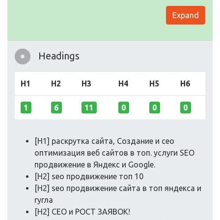
Expand
Headings
H1
H2
H3
H4
H5
H6
1
6
11
0
0
0
[H1] раскрутка cайта, Создание и сео
оптимизация веб сайтов в топ. услуги SEO
продвижение в Яндекс и Google.
[H2] seo продвижение топ 10
[H2] seo продвижение сайта в топ яндекса и
гугла
[H2] СЕО и РОСТ ЗАЯВОК!