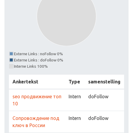
Externe Links : noFollow 0%
Externe Links : doFollow 0%
Interne Links 100%
Ankertekst
Type
samenstelling
seo продвижение топ
Intern
doFollow
10
Сопровождение под
Intern
doFollow
ключ в России