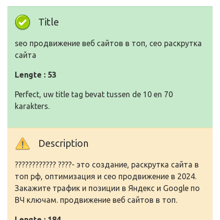
Title
seo продвижение веб сайтов в топ, сео раскрутка
cайта
Lengte : 53
Perfect, uw title tag bevat tussen de 10 en 70
karakters.
Description
???????????? ????- это создание, раскрутка cайта в
топ рф, оптимизация и сео продвижение в 2024.
Закажите трафик и позиции в Яндекс и Google по
ВЧ ключам. продвижение веб сайтов в топ.
Lengte : 184