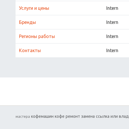
Услуги и цены
Intern
Бренды
Intern
Регионы работы
Intern
Контакты
Intern
кофемашин
кофе
ремонт
замена
ссылка
или
влад
мастера