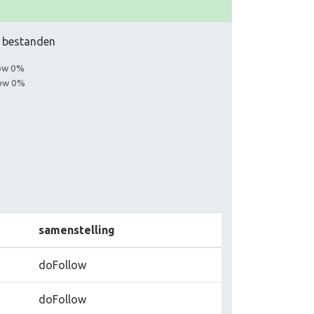
ar bestanden
low 0%
low 0%
samenstelling
doFollow
doFollow