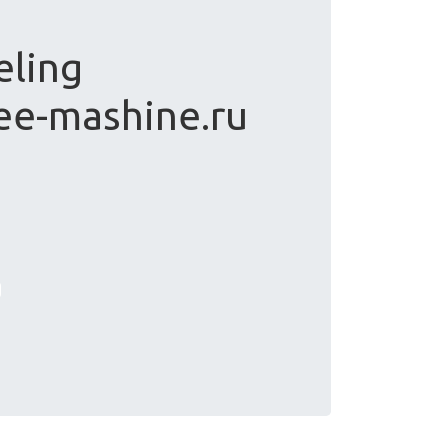
eling
fee-mashine.ru