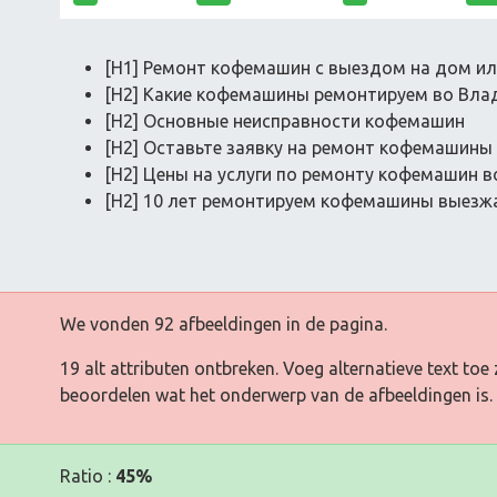
[H1] Ремонт кофемашин с выездом на дом ил
[H2] Какие кофемашины ремонтируем во Вла
[H2] Основные неисправности кофемашин
[H2] Оставьте заявку на ремонт кофемашины
[H2] Цены на услуги по ремонту кофемашин 
[H2] 10 лет ремонтируем кофемашины выезжа
We vonden 92 afbeeldingen in de pagina.
19 alt attributen ontbreken. Voeg alternatieve text t
beoordelen wat het onderwerp van de afbeeldingen is.
Ratio :
45%