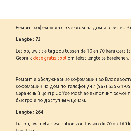
Ремонт кофемашин с выездом на дом и офис во В
Lengte : 72
Let op, uw title tag zou tussen de 10 en 70 karakters 
Gebruik
deze gratis tool
om tekst lengte te berekenen.
Ремонт и обслуживание кофемашин во Владивосто
кофемашин на дом по телефону +7 (967) 555-21-05 
Сервисный центр Coffee Mashine выполнит ремонт
быстро и по доступным ценам.
Lengte : 264
Let op, uw meta description zou tussen de 70 en 160 
bevatten.