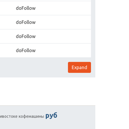
doFollow
doFollow
doFollow
doFollow
Expand
руб
ивостоке
кофемашины