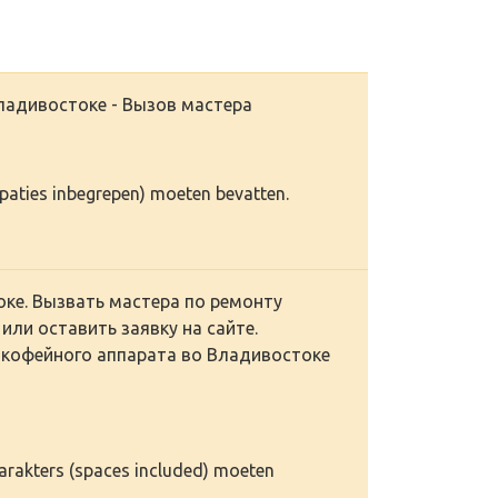
ладивостоке - Вызов мастера
(spaties inbegrepen) moeten bevatten.
ке. Вызвать мастера по ремонту
или оставить заявку на сайте.
 кофейного аппарата во Владивостоке
karakters (spaces included) moeten