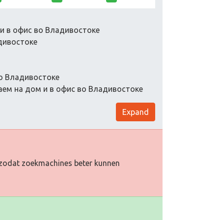
и в офис во Владивостоке
дивостоке
во Владивостоке
ем на дом и в офис во Владивостоке
Expand
oe zodat zoekmachines beter kunnen