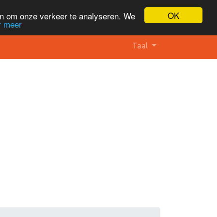
OK
en om onze verkeer te analyseren. We
r meer
Taal