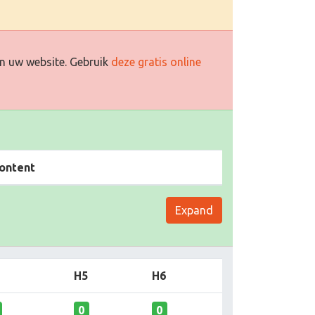
n uw website. Gebruik
deze gratis online
ontent
Expand
H5
H6
0
0