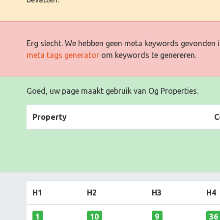
Erg slecht. We hebben geen meta keywords gevonden i
meta tags generator
om keywords te genereren.
Goed, uw page maakt gebruik van Og Properties.
Property
C
H1
H2
H3
H4
1
10
9
36