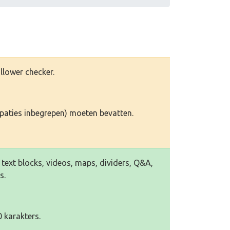
ollower checker.
(spaties inbegrepen) moeten bevatten.
s, text blocks, videos, maps, dividers, Q&A,
s.
 karakters.