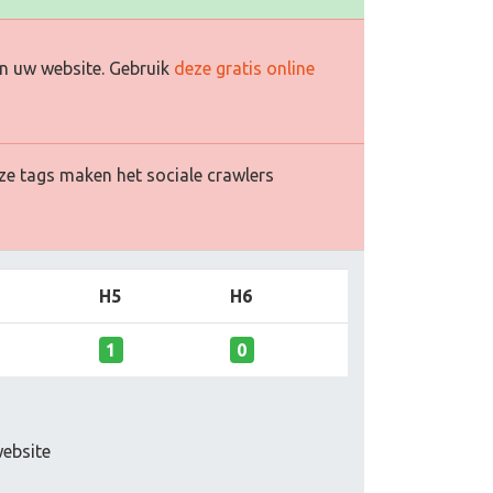
n uw website. Gebruik
deze gratis online
ze tags maken het sociale crawlers
H5
H6
1
0
website