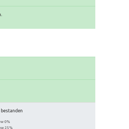
.
ar bestanden
low 0%
llow 25%