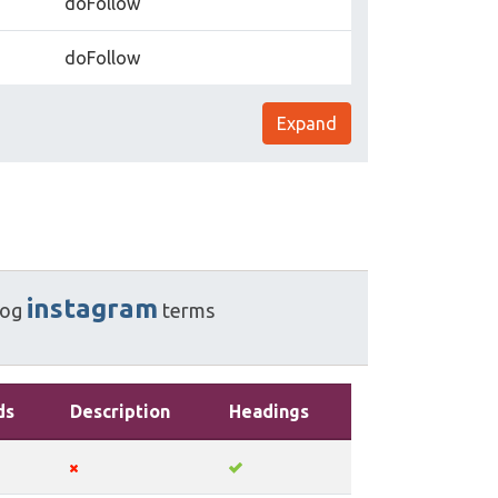
doFollow
doFollow
Expand
instagram
log
terms
ds
Description
Headings