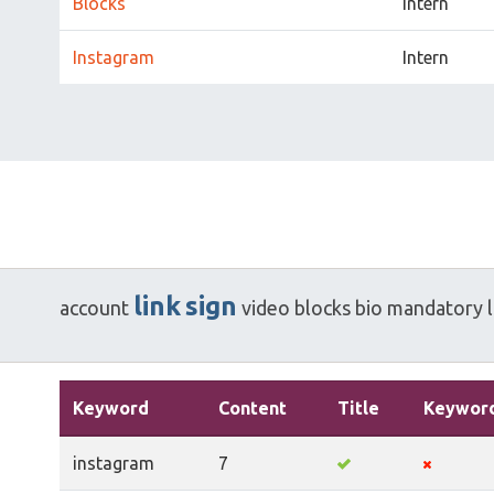
Blocks
Intern
Instagram
Intern
link
sign
account
video
blocks
bio
mandatory
Keyword
Content
Title
Keywor
instagram
7