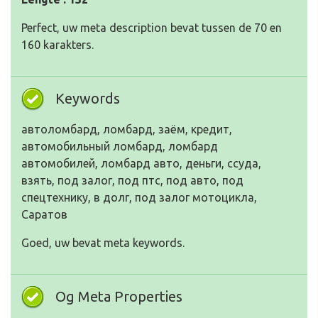
Perfect, uw meta description bevat tussen de 70 en
160 karakters.
Keywords
автоломбард, ломбард, заём, кредит,
автомобильный ломбард, ломбард
автомобилей, ломбард авто, деньги, ссуда,
взять, под залог, под птс, под авто, под
спецтехнику, в долг, под залог мотоцикла,
Саратов
Goed, uw bevat meta keywords.
Og Meta Properties