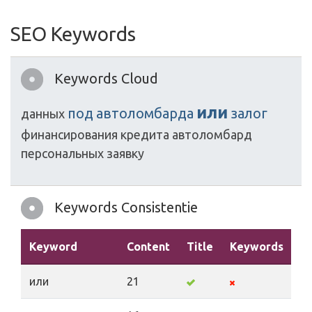
SEO Keywords
Keywords Cloud
или
под
автоломбарда
залог
данных
финансирования
кредита
автоломбард
персональных
заявку
Keywords Consistentie
Keyword
Content
Title
Keywords
De
или
21