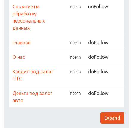
Согласие на
Intern
noFollow
обработку
персональных
данных
Главная
Intern
doFollow
О нас
Intern
doFollow
Кредит под залог
Intern
doFollow
ПТС
Деньги под залог
Intern
doFollow
авто
Expand