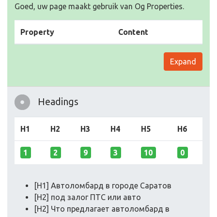
Goed, uw page maakt gebruik van Og Properties.
Property
Content
Expand
Headings
H1
H2
H3
H4
H5
H6
1
2
9
3
10
0
[H1] Автоломбард в городе Саратов
[H2] под залог ПТС или авто
[H2] Что предлагает автоломбард в