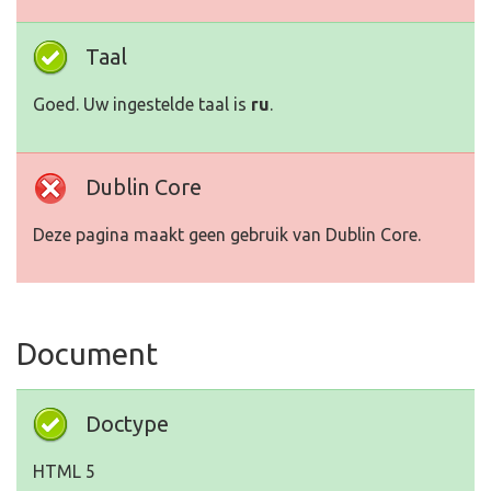
Taal
Goed. Uw ingestelde taal is
ru
.
Dublin Core
Deze pagina maakt geen gebruik van Dublin Core.
Document
Doctype
HTML 5