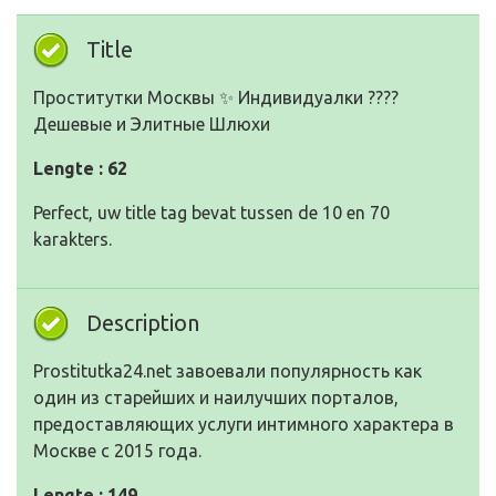
Title
Проститутки Москвы ✨ Индивидуалки ????
Дешевые и Элитные Шлюхи
Lengte : 62
Perfect, uw title tag bevat tussen de 10 en 70
karakters.
Description
Prostitutka24.net завоевали популярность как
один из старейших и наилучших порталов,
предоставляющих услуги интимного характера в
Москве с 2015 года.
Lengte : 149