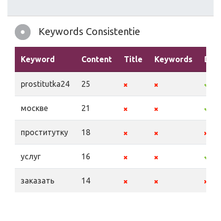
Keywords Consistentie
Keyword
Content
Title
Keywords
Desc
prostitutka24
25
москве
21
проститутку
18
услуг
16
заказать
14