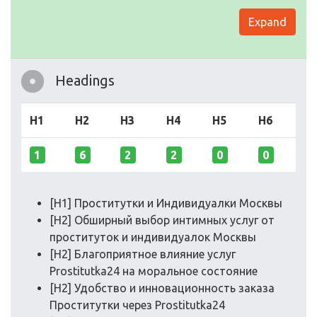
Expand
Headings
H1
H2
H3
H4
H5
H6
1
6
2
2
0
0
[H1] Проститутки и Индивидуалки Москвы
[H2] Обширный выбор интимных услуг от
проституток и индивидуалок Москвы
[H2] Благоприятное влияние услуг
Prostitutka24 на моральное состояние
[H2] Удобство и инновационность заказа
Проститутки через Prostitutka24