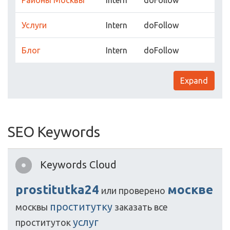
Районы Москвы
Intern
doFollow
Услуги
Intern
doFollow
Блог
Intern
doFollow
Expand
SEO Keywords
Keywords Cloud
prostitutka24
москве
или
проверено
проститутку
москвы
заказать
все
услуг
проституток