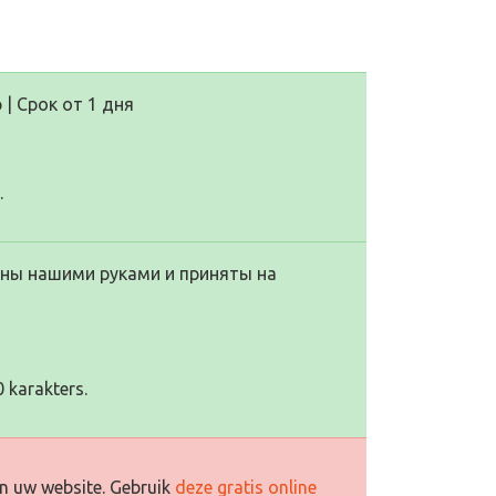
 | Cрок от 1 дня
.
исаны нашими руками и приняты на
 karakters.
n uw website. Gebruik
deze gratis online