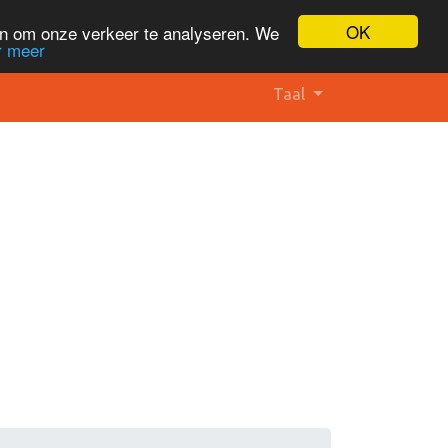
OK
en om onze verkeer te analyseren. We
r meer
Taal