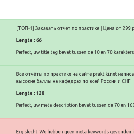
[ТОП-1] Заказать отчет по практике | Цена от 299 р
Lengte : 66
Perfect, uw title tag bevat tussen de 10 en 70 karakters
Все отчёты по практике на сайте praktiki.net нап
высокие баллы на кафедрах по всей России и СНГ.
Lengte : 128
Perfect, uw meta description bevat tussen de 70 en 160
Erg slecht. We hebben geen meta keywords gevonden i