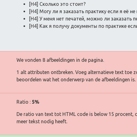
[H4] Сколько это стоит?
[H4] Могу ли я заказать практику если я её н
[H4] У меня нет печатей, можно ли заказать 
[H4] Как я получу документы по практике ес
We vonden 8 afbeeldingen in de pagina.
1 alt attributen ontbreken. Voeg alternatieve text to
beoordelen wat het onderwerp van de afbeeldingen is.
Ratio :
5%
De ratio van text tot HTML code is below 15 procent, d
meer tekst nodig heeft.