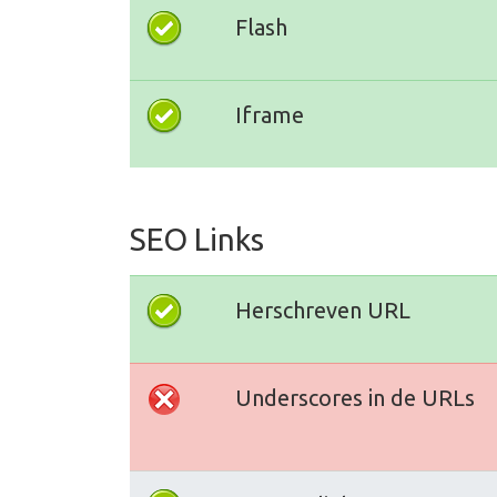
Flash
Iframe
SEO Links
Herschreven URL
Underscores in de URLs