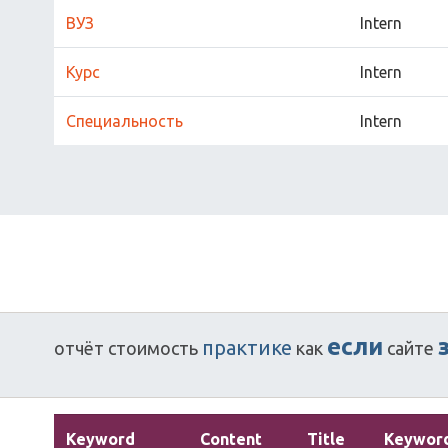
ВУЗ
Intern
Курс
Intern
Специальность
Intern
если
практике
отчёт
стоимость
как
сайте
Keyword
Content
Title
Keywor