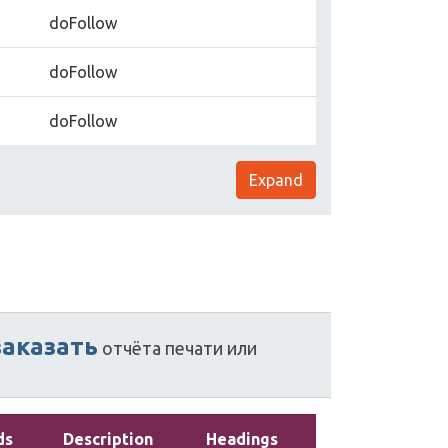
doFollow
doFollow
doFollow
Expand
заказать
отчёта
печати
или
ds
Description
Headings