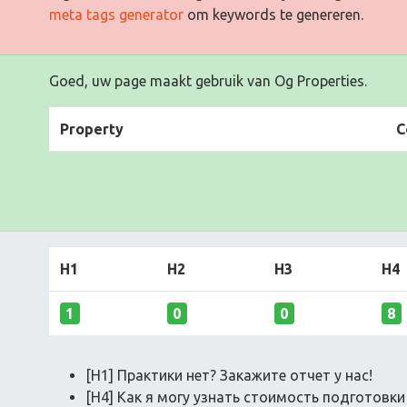
meta tags generator
om keywords te genereren.
Goed, uw page maakt gebruik van Og Properties.
Property
C
H1
H2
H3
H4
1
0
0
8
[H1] Практики нет? Закажите отчет у нас!
[H4] Как я могу узнать стоимость подготовки