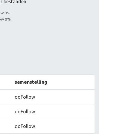
aar bestanden
low 0%
low 0%
samenstelling
doFollow
doFollow
doFollow