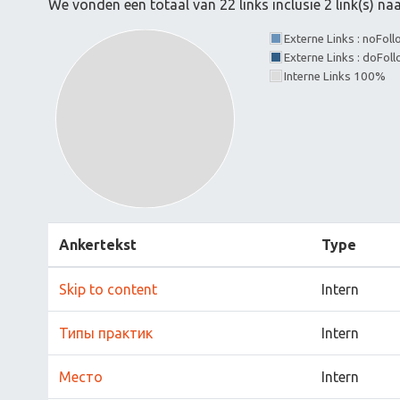
We vonden een totaal van 22 links inclusie 2 link(s) n
Externe Links : noFol
Externe Links : doFol
Interne Links 100%
Ankertekst
Type
Skip to content
Intern
Типы практик
Intern
Место
Intern