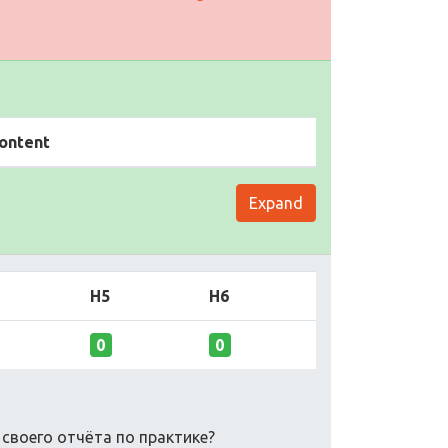
ontent
Expand
H5
H6
0
0
 своего отчёта по практике?