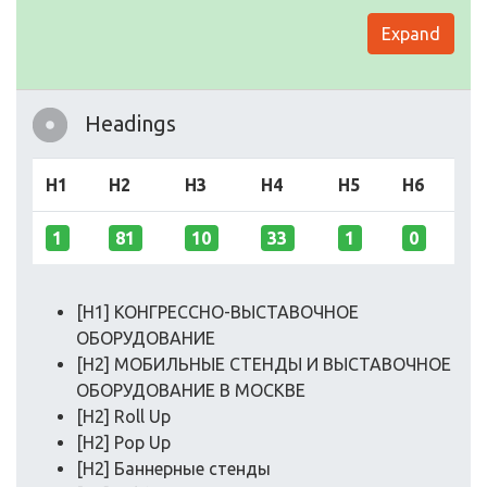
Expand
Headings
H1
H2
H3
H4
H5
H6
1
81
10
33
1
0
[H1] КОНГРЕССНО-ВЫСТАВОЧНОЕ
ОБОРУДОВАНИЕ
[H2] МОБИЛЬНЫЕ СТЕНДЫ И ВЫСТАВОЧНОЕ
ОБОРУДОВАНИЕ В МОСКВЕ
[H2] Roll Up
[H2] Pop Up
[H2] Баннерные стенды