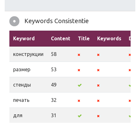
Keywords Consistentie
Keyword
Content
Title
Keywords
Desc
конструкции
58
размер
53
стенды
49
печать
32
для
31