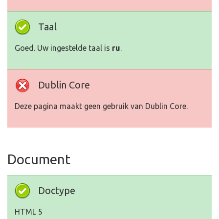
Taal
Goed. Uw ingestelde taal is
ru
.
Dublin Core
Deze pagina maakt geen gebruik van Dublin Core.
Document
Doctype
HTML 5