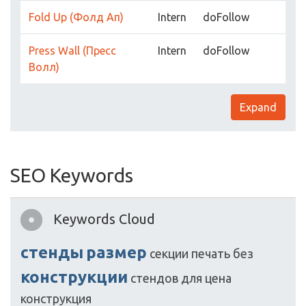
Fold Up (Фолд Ап)
Intern
doFollow
Press Wall (Пресс
Intern
doFollow
Волл)
Expand
SEO Keywords
Keywords Cloud
стенды
размер
секции
печать
без
конструкции
стендов
для
цена
конструкция