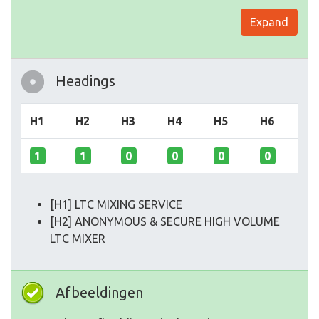
Expand
Headings
H1
H2
H3
H4
H5
H6
1
1
0
0
0
0
[H1] LTC MIXING SERVICE
[H2] ANONYMOUS & SECURE HIGH VOLUME
LTC MIXER
Afbeeldingen