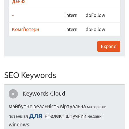
даних
-
Intern
doFollow
Комп'ютери
Intern
doFollow
Expand
SEO Keywords
Keywords Cloud
майбутнє
реальність
віртуальна
матеріали
для
інтелект
штучний
потенціал
недавні
windows