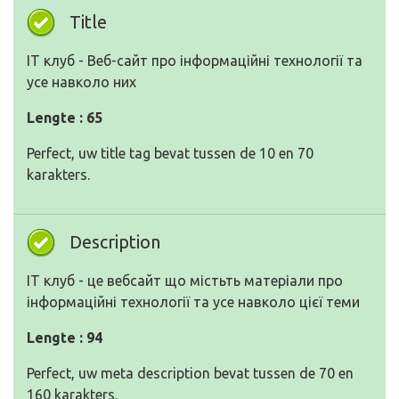
Title
IT клуб - Веб-сайт про інформаційні технології та
усе навколо них
Lengte : 65
Perfect, uw title tag bevat tussen de 10 en 70
karakters.
Description
IT клуб - це вебсайт що містьть матеріали про
інформаційні технології та усе навколо цієї теми
Lengte : 94
Perfect, uw meta description bevat tussen de 70 en
160 karakters.