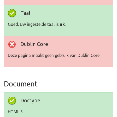
Taal
Goed. Uw ingestelde taal is
uk
.
Dublin Core
Deze pagina maakt geen gebruik van Dublin Core.
Document
Doctype
HTML 5