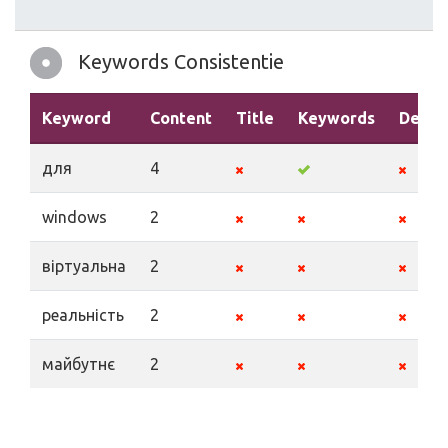
Keywords Consistentie
Keyword
Content
Title
Keywords
Descr
для
4
windows
2
віртуальна
2
реальність
2
майбутнє
2