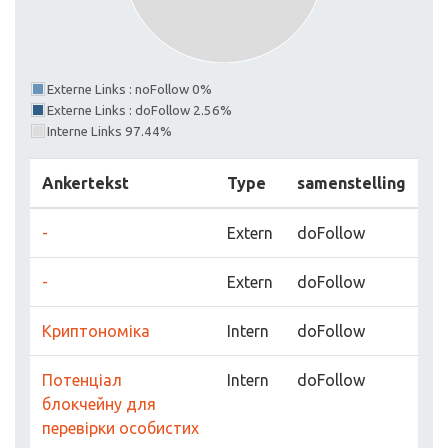
Externe Links : noFollow 0%
Externe Links : doFollow 2.56%
Interne Links 97.44%
Ankertekst
Type
samenstelling
-
Extern
doFollow
-
Extern
doFollow
Криптономіка
Intern
doFollow
Потенціал
Intern
doFollow
блокчейну для
перевірки особистих