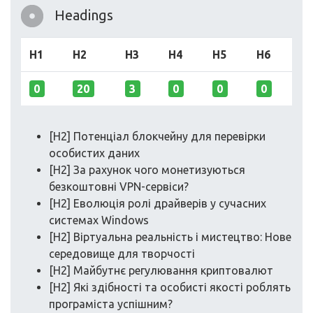
Headings
H1
H2
H3
H4
H5
H6
0
20
3
0
0
0
[H2] Потенціал блокчейну для перевірки
особистих даних
[H2] За рахунок чого монетизуються
безкоштовні VPN-сервіси?
[H2] Еволюція ролі драйверів у сучасних
системах Windows
[H2] Віртуальна реальність і мистецтво: Нове
середовище для творчості
[H2] Майбутнє регулювання криптовалют
[H2] Які здібності та особисті якості роблять
програміста успішним?