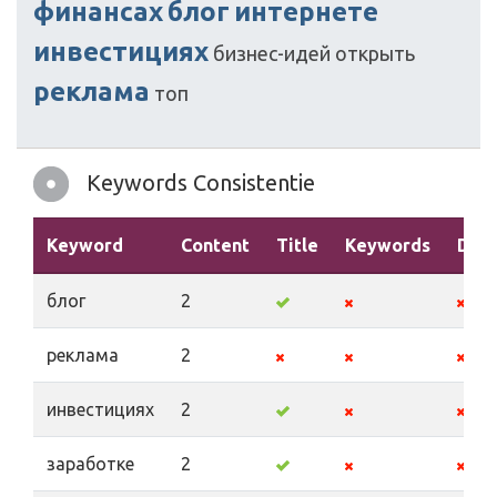
финансах
блог
интернете
инвестициях
бизнес-идей
открыть
реклама
топ
Keywords Consistentie
Keyword
Content
Title
Keywords
Desc
блог
2
реклама
2
инвестициях
2
заработке
2