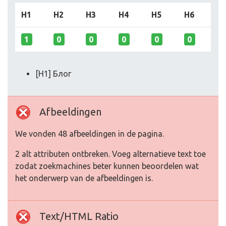
H1
H2
H3
H4
H5
H6
1
0
0
0
0
0
[H1] Блог
Afbeeldingen
We vonden 48 afbeeldingen in de pagina.
2 alt attributen ontbreken. Voeg alternatieve text toe
zodat zoekmachines beter kunnen beoordelen wat
het onderwerp van de afbeeldingen is.
Text/HTML Ratio