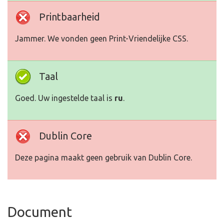
Printbaarheid
Jammer. We vonden geen Print-Vriendelijke CSS.
Taal
Goed. Uw ingestelde taal is
ru
.
Dublin Core
Deze pagina maakt geen gebruik van Dublin Core.
Document