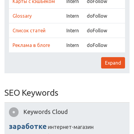
Карты с кэшБеком
Intern
doFollow
Glossary
Intern
doFollow
Список статей
Intern
doFollow
Реклама в блоге
Intern
doFollow
Expand
SEO Keywords
Keywords Cloud
заработке
интернет-магазин