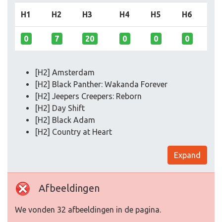
H1
H2
H3
H4
H5
H6
0
7
20
0
0
0
[H2] Amsterdam
[H2] Black Panther: Wakanda Forever
[H2] Jeepers Creepers: Reborn
[H2] Day Shift
[H2] Black Adam
[H2] Country at Heart
Expand
Afbeeldingen
We vonden 32 afbeeldingen in de pagina.