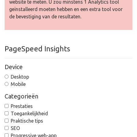
website te meten. U zou minstens 1 Analytics tool
geïnstalleerd moeten hebben en een extra tool voor
de bevestiging van de resultaten.
PageSpeed Insights
Device
Desktop
Mobile
Categorieën
Prestaties
Toegankelijkheid
Praktische tips
SEO
Progressive web-app