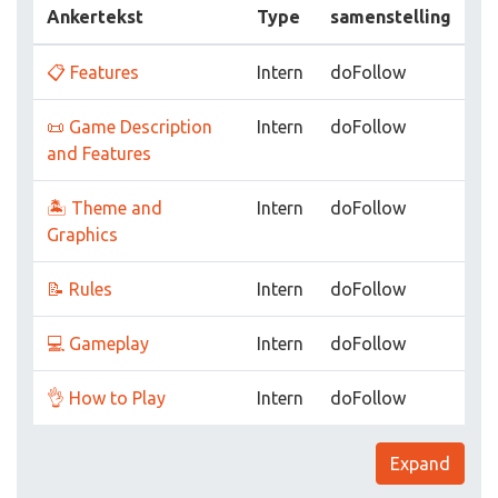
Ankertekst
Type
samenstelling
📋 Features
Intern
doFollow
📜 Game Description
Intern
doFollow
and Features
🏝️ Theme and
Intern
doFollow
Graphics
📝 Rules
Intern
doFollow
💻 Gameplay
Intern
doFollow
👌 How to Play
Intern
doFollow
Expand