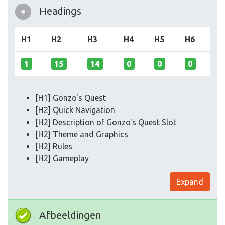
Headings
H1
H2
H3
H4
H5
H6
1
15
14
0
0
0
[H1] Gonzo's Quest
[H2] Quick Navigation
[H2] Description of Gonzo's Quest Slot
[H2] Theme and Graphics
[H2] Rules
[H2] Gameplay
Expand
Afbeeldingen