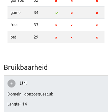
gonzos
52
game
34
free
33
bet
29
Bruikbaarheid
Url
Domein : gonzosquest.uk
Lengte : 14