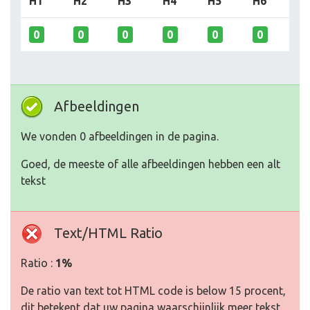
H1
H2
H3
H4
H5
H6
0
0
0
0
0
0
Afbeeldingen
We vonden 0 afbeeldingen in de pagina.
Goed, de meeste of alle afbeeldingen hebben een alt
tekst
Text/HTML Ratio
Ratio :
1%
De ratio van text tot HTML code is below 15 procent,
dit betekent dat uw pagina waarschijnlijk meer tekst