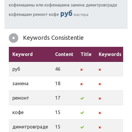
кофемашины
или
кофемашина
замена
димитровграде
руб
кофемашин
ремонт
кофе
мастера
Keywords Consistentie
Keyword
Content
Title
Keywords
D
руб
46
замена
18
ремонт
17
кофе
15
димитровграде
15