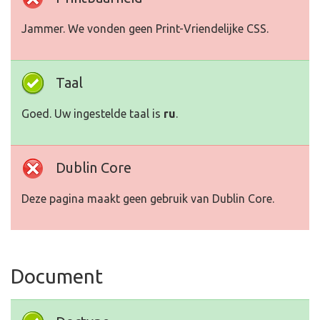
Jammer. We vonden geen Print-Vriendelijke CSS.
Taal
Goed. Uw ingestelde taal is
ru
.
Dublin Core
Deze pagina maakt geen gebruik van Dublin Core.
Document