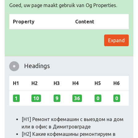
Goed, uw page maakt gebruik van Og Properties.
Property
Content
Expand
Headings
H1
H2
H3
H4
H5
H6
1
10
9
36
0
0
[H1] Ремонт кофемашин с выездом на дом
или в офис в Димитровграде
[H2] Какие кофемашины ремонтируем в