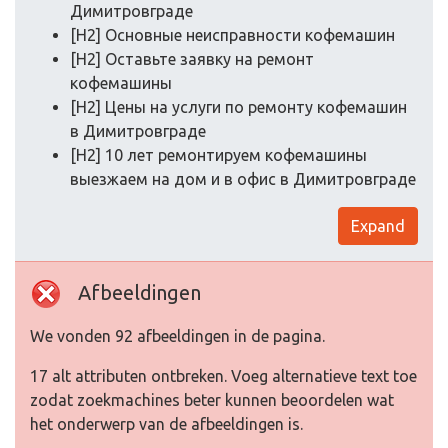
Димитровграде
[H2] Основные неисправности кофемашин
[H2] Оставьте заявку на ремонт
кофемашины
[H2] Цены на услуги по ремонту кофемашин
в Димитровграде
[H2] 10 лет ремонтируем кофемашины
выезжаем на дом и в офис в Димитровграде
Expand
Afbeeldingen
We vonden 92 afbeeldingen in de pagina.
17 alt attributen ontbreken. Voeg alternatieve text toe
zodat zoekmachines beter kunnen beoordelen wat
het onderwerp van de afbeeldingen is.