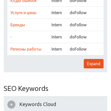
Коды ошибок
Intern
doFollow
Услуги и цены
Intern
doFollow
Бренды
Intern
doFollow
-
Intern
doFollow
Регионы работы
Intern
doFollow
Expand
SEO Keywords
Keywords Cloud