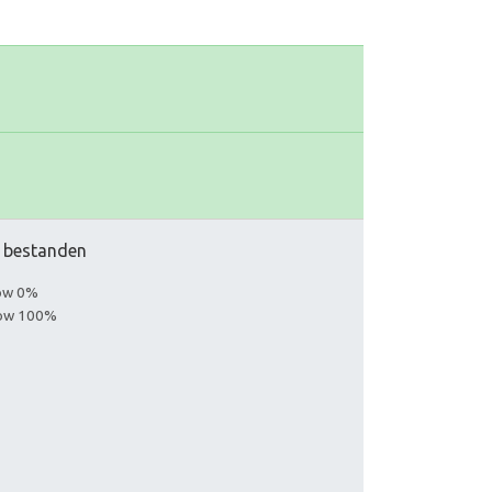
ar bestanden
low 0%
llow 100%