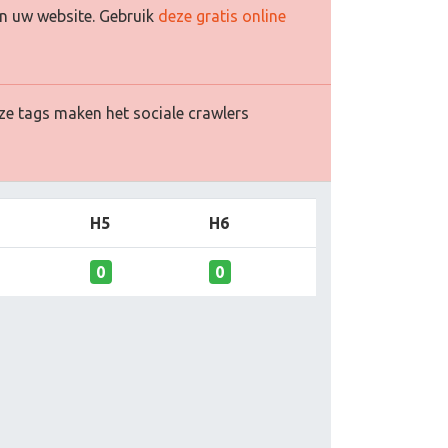
n uw website. Gebruik
deze gratis online
ze tags maken het sociale crawlers
H5
H6
0
0