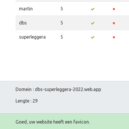
martin
5
dbs
5
superleggera
5
Domein : dbs-superleggera-2022.web.app
Lengte : 29
Goed, uw website heeft een favicon.