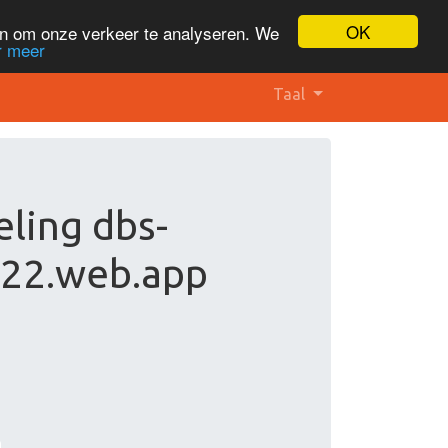
OK
en om onze verkeer te analyseren. We
r meer
Taal
ling dbs-
022.web.app