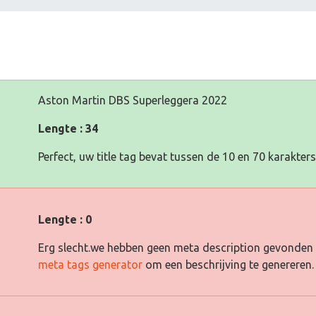
Aston Martin DBS Superleggera 2022
Lengte : 34
Perfect, uw title tag bevat tussen de 10 en 70 karakters
Lengte : 0
Erg slecht.we hebben geen meta description gevonden 
meta tags generator
om een beschrijving te genereren.