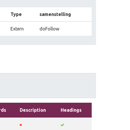
Type
samenstelling
Extern
doFollow
rds
Description
Headings