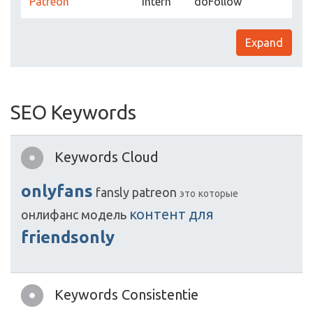
Patreon
Intern
doFollow
Expand
SEO Keywords
Keywords Cloud
onlyfans
fansly
patreon
это
которые
контент
для
онлифанс
модель
friendsonly
Keywords Consistentie