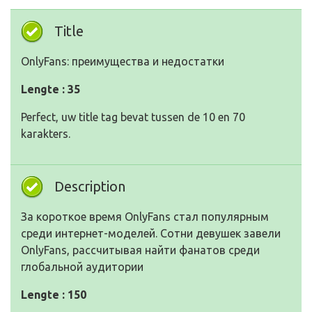
Title
OnlyFans: преимущества и недостатки
Lengte : 35
Perfect, uw title tag bevat tussen de 10 en 70
karakters.
Description
За короткое время OnlyFans стал популярным
среди интернет-моделей. Сотни девушек завели
OnlyFans, рассчитывая найти фанатов среди
глобальной аудитории
Lengte : 150