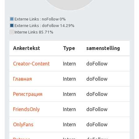
Externe Links : noFollow 0%
Externe Links : doFollow 14.29%
Interne Links 85.71%
Ankertekst
Type
samenstelling
Сreator-Сontent
Intern
doFollow
Главная
Intern
doFollow
Регистрация
Intern
doFollow
FriendsOnly
Intern
doFollow
OnlyFans
Intern
doFollow