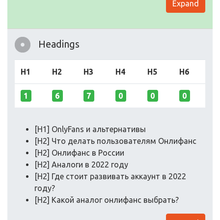
Expand
Headings
H1
H2
H3
H4
H5
H6
1
6
7
0
0
0
[H1] OnlyFans и альтернативы
[H2] Что делать пользователям Онлифанс
[H2] Онлифанс в России
[H2] Аналоги в 2022 году
[H2] Где стоит развивать аккаунт в 2022
году?
[H2] Какой аналог онлифанс выбрать?