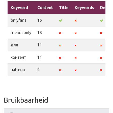
Keyword
Content
Title
Keywords
Descri
onlyfans
16
friendsonly
13
для
11
контент
11
patreon
9
Bruikbaarheid