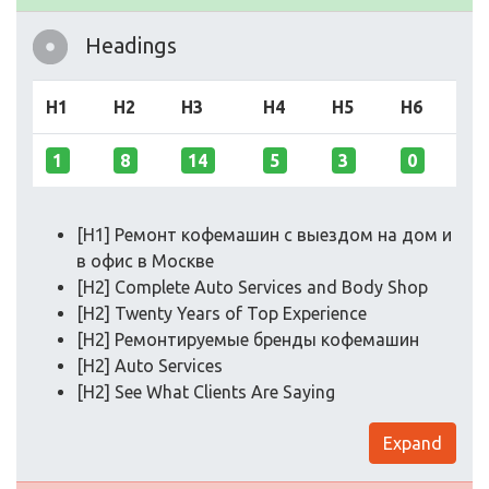
Headings
H1
H2
H3
H4
H5
H6
1
8
14
5
3
0
[H1] Ремонт кофемашин с выездом на дом и
в офис в Москве
[H2] Complete Auto Services and Body Shop
[H2] Twenty Years of Top Experience
[H2] Ремонтируемые бренды кофемашин
[H2] Auto Services
[H2] See What Clients Are Saying
Expand