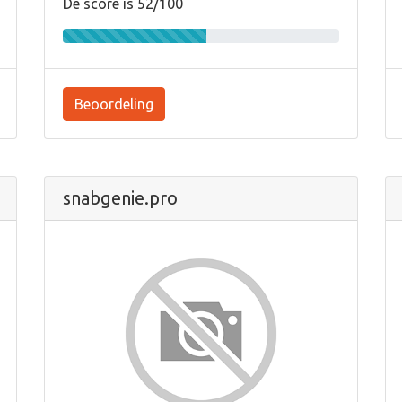
De score is 52/100
Beoordeling
snabgenie.pro