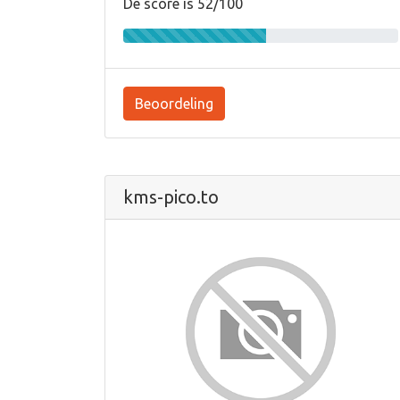
De score is 52/100
Beoordeling
kms-pico.to