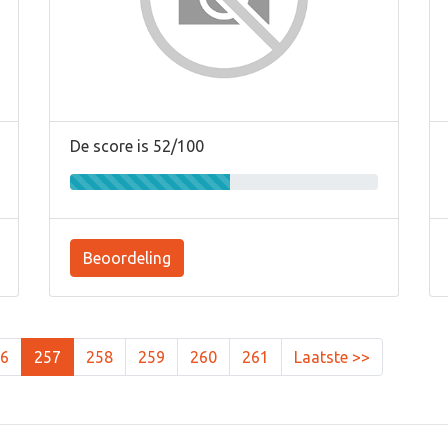
De score is 52/100
Beoordeling
6
257
258
259
260
261
Laatste >>