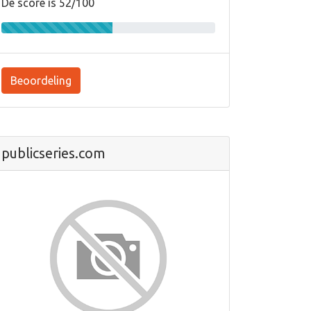
De score is 52/100
Beoordeling
publicseries.com