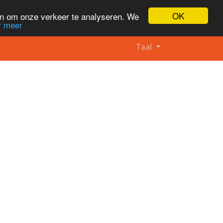
OK
en om onze verkeer te analyseren. We
r meer
Taal