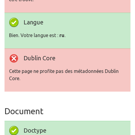
Langue
Bien. Votre langue est :
ru
.
Dublin Core
Cette page ne profite pas des métadonnées Dublin
Core.
Document
Doctype