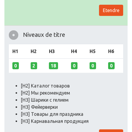
Etendre
Niveaux de titre
H1
H2
H3
H4
H5
H6
0
2
18
0
0
0
[H2] Каталог товаров
[H2] Мы рекомендуем
[H3] Шарики с гелием
[H3] Фейерверки
[H3] Товары для праздника
[H3] Карнавальная продукция