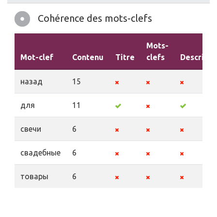
Cohérence des mots-clefs
Mots-
Mot-clef
Contenu
Titre
clefs
Descripti
назад
15
для
11
свечи
6
свадебные
6
товары
6