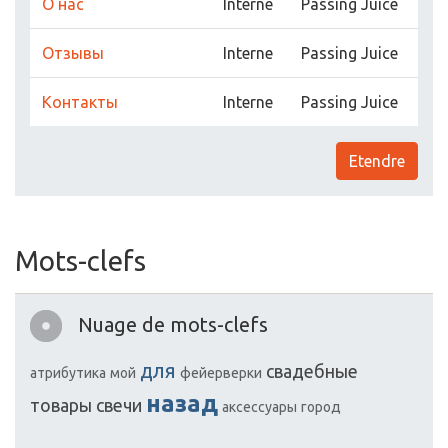
О нас
Interne
Passing Juice
Отзывы
Interne
Passing Juice
Контакты
Interne
Passing Juice
Etendre
Mots-clefs
Nuage de mots-clefs
для
свадебные
атрибутика
мой
фейерверки
назад
товары
свечи
аксессуары
город