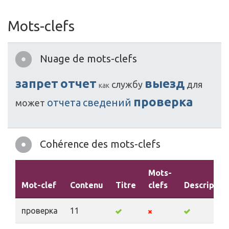
Mots-clefs
Nuage de mots-clefs
запрет
отчет
выезд
службу
для
как
проверка
отчета
сведений
может
Cohérence des mots-clefs
Mots-
Mot-clef
Contenu
Titre
clefs
Descriptio
проверка
11