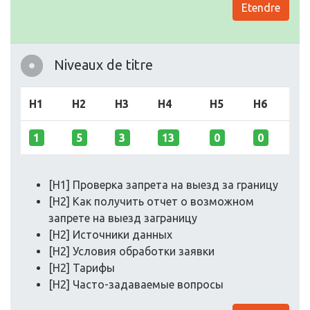
Etendre
Niveaux de titre
H1
H2
H3
H4
H5
H6
1
5
3
13
0
0
[H1] Проверка запрета на выезд за границу
[H2] Как получить отчет о возможном
запрете на выезд заграницу
[H2] Источники данных
[H2] Условия обработки заявки
[H2] Тарифы
[H2] Часто-задаваемые вопросы