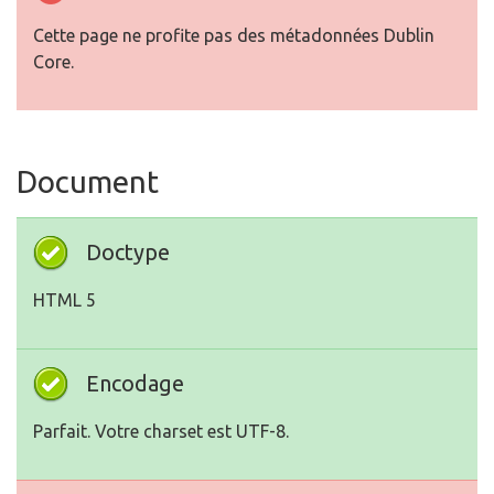
Cette page ne profite pas des métadonnées Dublin
Core.
Document
Doctype
HTML 5
Encodage
Parfait. Votre charset est UTF-8.