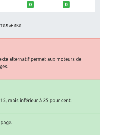
0
0
тильники.
texte alternatif permet aux moteurs de
ges.
15, mais inférieur à 25 pour cent.
 page.