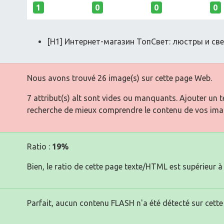
1
0
0
0
[H1] Интернет-магазин ТопСвет: люстры и све
Nous avons trouvé 26 image(s) sur cette page Web.
7 attribut(s) alt sont vides ou manquants. Ajouter un 
recherche de mieux comprendre le contenu de vos ima
Ratio :
19%
Bien, le ratio de cette page texte/HTML est supérieur à 
Parfait, aucun contenu FLASH n'a été détecté sur cette