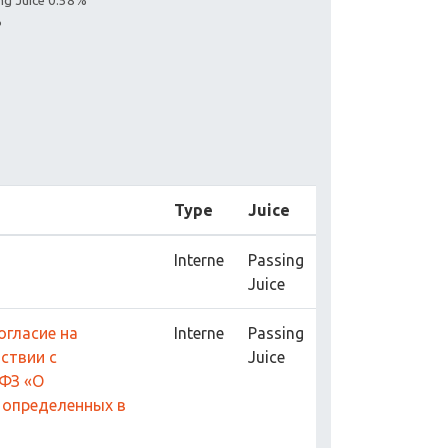
ing Juice 0.58%
%
Type
Juice
Interne
Passing
Juice
огласие на
Interne
Passing
ствии с
Juice
-ФЗ «О
, определенных в