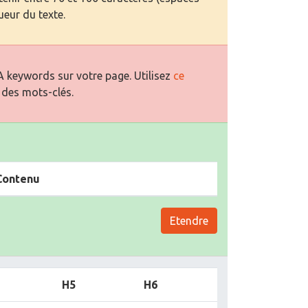
ueur du texte.
 keywords sur votre page. Utilisez
ce
 des mots-clés.
Contenu
Etendre
H5
H6