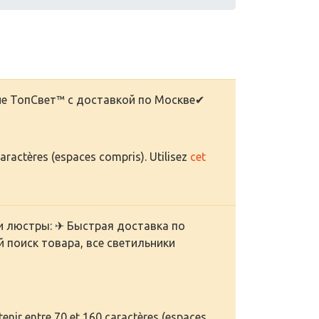
ине ТопСвет™ с доставкой по Москве✔
caractères (espaces compris). Utilisez
cet
 и люстры: ✈ Быстрая доставка по
й поиск товара, все светильники
enir entre 70 et 160 caractères (espaces