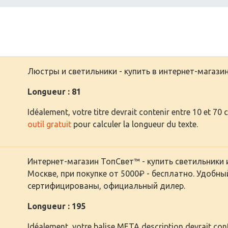
Люстры и светильники - купить в интернет-магаз
Longueur : 81
Idéalement, votre titre devrait contenir entre 10 et 70 
outil gratuit
pour calculer la longueur du texte.
Интернет-магазин ТопСвет™ - купить светильники
Москве, при покупке от 5000₽ - бесплатно. Удобны
сертифицированы, официальный дилер.
Longueur : 195
Idéalement, votre balise META description devrait cont