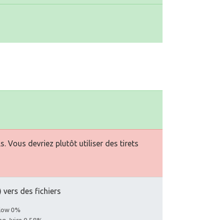
Vous devriez plutôt utiliser des tirets
 vers des fichiers
llow 0%