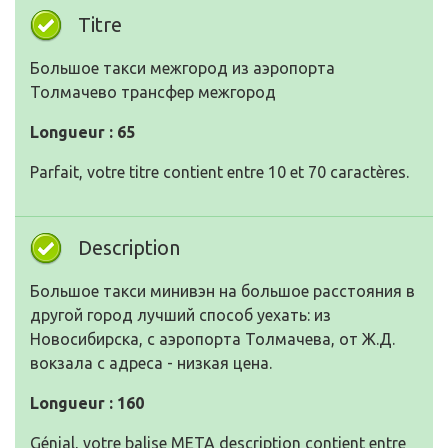
Titre
Большое такси межгород из аэропорта
Толмачево трансфер межгород
Longueur : 65
Parfait, votre titre contient entre 10 et 70 caractères.
Description
Большое такси минивэн на большое расстояния в
другой город лучший способ уехать: из
Новосибирска, с аэропорта Толмачева, от Ж.Д.
вокзала с адреса - низкая цена.
Longueur : 160
Génial, votre balise META description contient entre