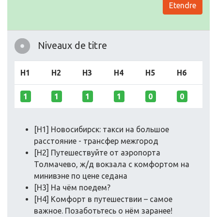
Etendre
Niveaux de titre
H1
H2
H3
H4
H5
H6
1
1
1
1
0
0
[H1] Новосибирск: такси на большое
расстояние - трансфер межгород
[H2] Путешествуйте от аэропорта
Толмачево, ж/д вокзала с комфортом на
минивэне по цене седана
[H3] На чём поедем?
[H4] Комфорт в путешествии – самое
важное. Позаботьтесь о нём заранее!