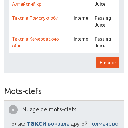
Алтайский кр.
Juice
Такси в Томскую обл.
Interne
Passing
Juice
Такси в Кемеровскую
Interne
Passing
обл.
Juice
Etendre
Mots-clefs
Nuage de mots-clefs
такси
вокзала
толмачево
только
другой