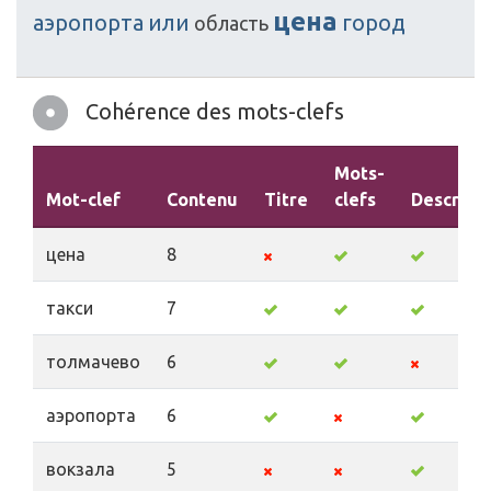
цена
аэропорта
или
город
область
Cohérence des mots-clefs
Mots-
Mot-clef
Contenu
Titre
clefs
Descript
цена
8
такси
7
толмачево
6
аэропорта
6
вокзала
5