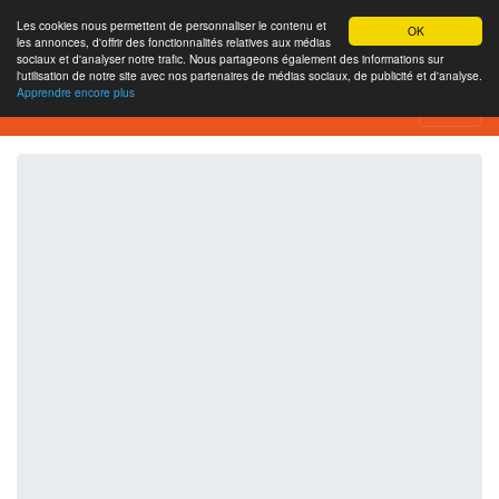
Les cookies nous permettent de personnaliser le contenu et
OK
les annonces, d'offrir des fonctionnalités relatives aux médias
sociaux et d'analyser notre trafic. Nous partageons également des informations sur
l'utilisation de notre site avec nos partenaires de médias sociaux, de publicité et d'analyse.
Apprendre encore plus
SEO Analytics