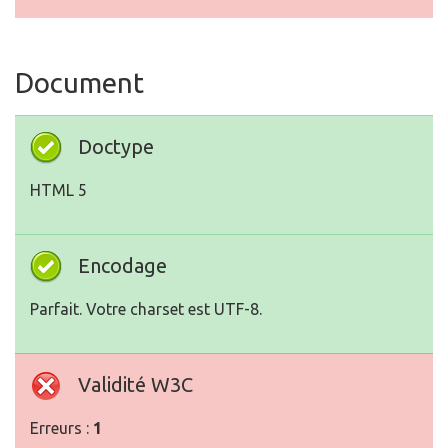
Document
Doctype
HTML 5
Encodage
Parfait. Votre charset est UTF-8.
Validité W3C
Erreurs :
1