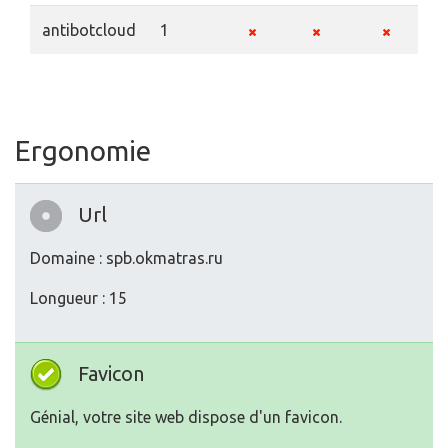
antibotcloud
1
Ergonomie
Url
Domaine : spb.okmatras.ru
Longueur : 15
Favicon
Génial, votre site web dispose d'un favicon.