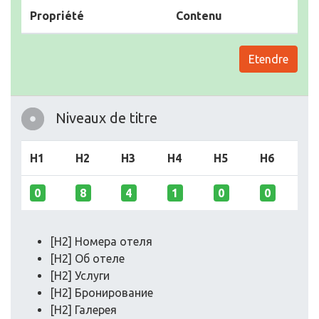
Propriété
Contenu
Etendre
Niveaux de titre
H1
H2
H3
H4
H5
H6
0
8
4
1
0
0
[H2] Номера отеля
[H2] Об отеле
[H2] Услуги
[H2] Бронирование
[H2] Галерея