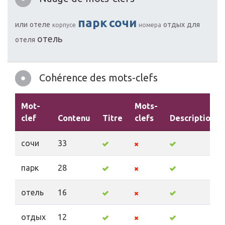
парк
сочи
или
отеле
отдых
для
корпусе
номера
отель
отеля
Cohérence des mots-clefs
Mot-
Mots-
clef
Contenu
Titre
clefs
Description
сочи
33
парк
28
отель
16
отдых
12