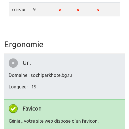
отеля
9
Ergonomie
Url
Domaine : sochiparkhotelbg.ru
Longueur : 19
Favicon
Génial, votre site web dispose d'un favicon.