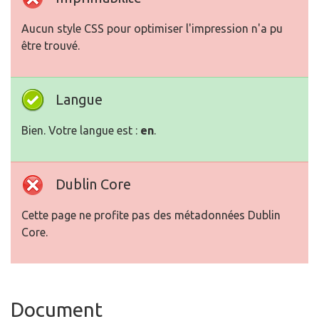
Aucun style CSS pour optimiser l'impression n'a pu
être trouvé.
Langue
Bien. Votre langue est :
en
.
Dublin Core
Cette page ne profite pas des métadonnées Dublin
Core.
Document