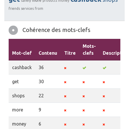
more
sanely
products
money
friends
services
from
Cohérence des mots-clefs
Mots-
Mot-clef
Contenu
Titre
clefs
Description
cashback
36
get
30
shops
22
more
9
money
6