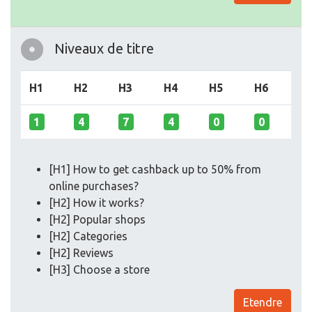
Niveaux de titre
H1
H2
H3
H4
H5
H6
1
4
7
4
0
0
[H1] How to get cashback up to 50% from
online purchases?
[H2] How it works?
[H2] Popular shops
[H2] Categories
[H2] Reviews
[H3] Choose a store
Etendre