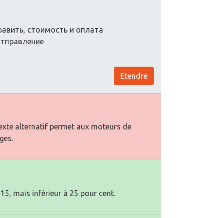
равить, стоимость и оплата
отправление
Etendre
texte alternatif permet aux moteurs de
ges.
15, mais inférieur à 25 pour cent.