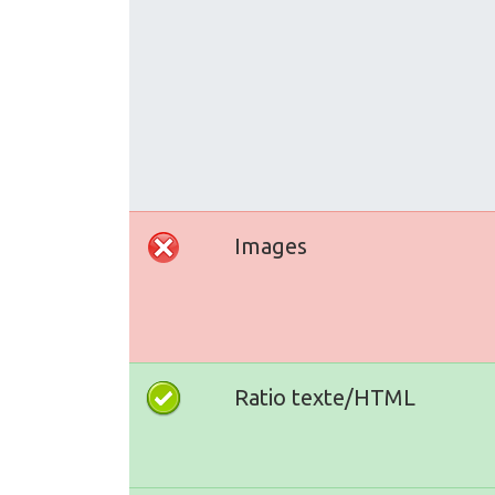
Images
Ratio texte/HTML