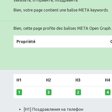
заказать, отправить, поздравить.
Bien, votre page contient une balise META keywords.
Bien, cette page profite des balises META Open Graph.
Propriété
H1
H2
H3
H4
1
3
2
4
[H1] Поздравления на телефон