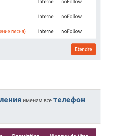
Interne
noFollow
Interne
noFollow
ение песня)
Interne
noFollow
Etendre
ления
телефон
именам
все