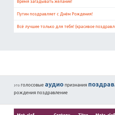
Время загадывать желание!
Путин поздравляет с Днём Рождения!
Всё лучшее только для тебя! (красивое поздравл
аудио
поздрав
голосовые
признания
это
рождения
поздравление