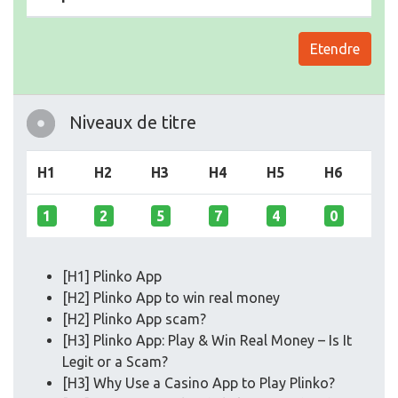
Etendre
Niveaux de titre
H1
H2
H3
H4
H5
H6
1
2
5
7
4
0
[H1] Plinko App
[H2] Plinko App to win real money
[H2] Plinko App scam?
[H3] Plinko App: Play & Win Real Money – Is It
Legit or a Scam?
[H3] Why Use a Casino App to Play Plinko?