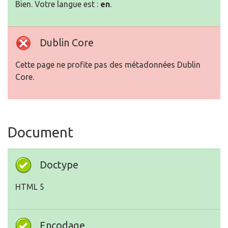
Bien. Votre langue est :
en
.
Dublin Core
Cette page ne profite pas des métadonnées Dublin
Core.
Document
Doctype
HTML 5
Encodage