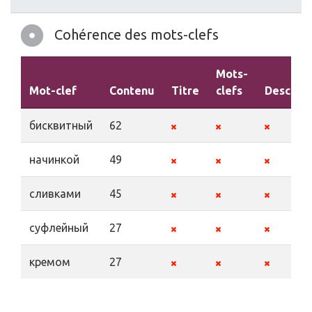
Cohérence des mots-clefs
Mots-
Mot-clef
Contenu
Titre
clefs
Descript
бисквитный
62
начинкой
49
сливками
45
суфлейный
27
кремом
27