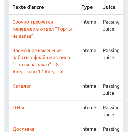
Texte d'ancre
Type
Juice
Срочно требуется
Interne
Passing
менеджер в отдел "Торты
Juice
на заказ"!
Временное изменение
Interne
Passing
работы офлайн магазина
Juice
"Торты на заказ" c 8
Августа по 17 Августа!
Каталог
Interne
Passing
Juice
О Нас
Interne
Passing
Juice
Доставка
Interne
Passing