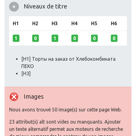
Niveaux de titre
H1
H2
H3
H4
H5
H6
1
0
1
0
0
0
[H1] Торты на заказ от Хлебокомбината
ПЕКО
[H3]
Images
Nous avons trouvé 50 image(s) sur cette page Web.
23 attribut(s) alt sont vides ou manquants. Ajouter
un texte alternatif permet aux moteurs de recherche