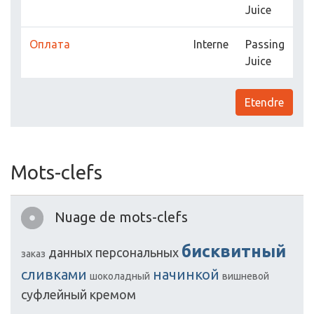
Juice
Оплата
Interne
Passing
Juice
Etendre
Mots-clefs
Nuage de mots-clefs
бисквитный
данных
персональных
заказ
сливками
начинкой
шоколадный
вишневой
суфлейный
кремом