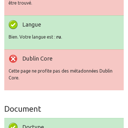
être trouvé.
Langue
Bien. Votre langue est :
ru
.
Dublin Core
Cette page ne profite pas des métadonnées Dublin
Core.
Document
Doctype