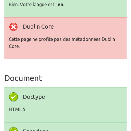
Bien. Votre langue est :
en
.
Dublin Core
Cette page ne profite pas des métadonnées Dublin
Core.
Document
Doctype
HTML 5