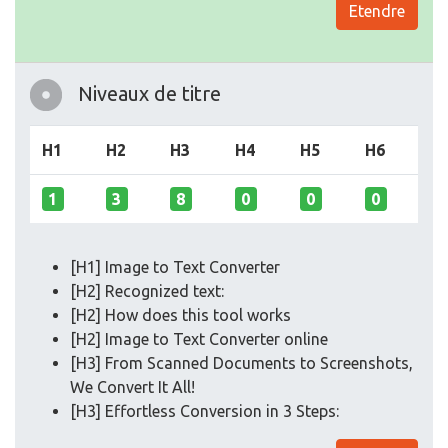
Etendre
Niveaux de titre
H1
H2
H3
H4
H5
H6
1
3
8
0
0
0
[H1] Image to Text Converter
[H2] Recognized text:
[H2] How does this tool works
[H2] Image to Text Converter online
[H3] From Scanned Documents to Screenshots,
We Convert It All!
[H3] Effortless Conversion in 3 Steps: