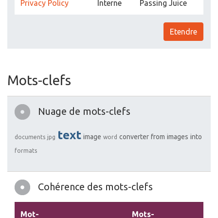
Privacy Policy
Interne
Passing Juice
Etendre
Mots-clefs
Nuage de mots-clefs
text
image
converter
from
images
into
documents
jpg
word
formats
Cohérence des mots-clefs
Mot-
Mots-