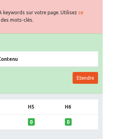
 keywords sur votre page. Utilisez
ce
 des mots-clés.
Contenu
Etendre
H5
H6
0
0