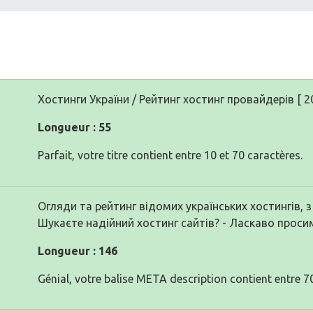
Хостинги України / Рейтинг хостинг провайдерів [ 2
Longueur : 55
Parfait, votre titre contient entre 10 et 70 caractères.
Огляди та рейтинг відомих українських хостингів, з
Шукаєте надійний хостинг сайтів? - Ласкаво проси
Longueur : 146
Génial, votre balise META description contient entre 70