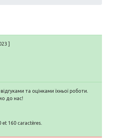
023 ]
 відгуками та оцінками їхньої роботи.
мо до нас!
 et 160 caractères.