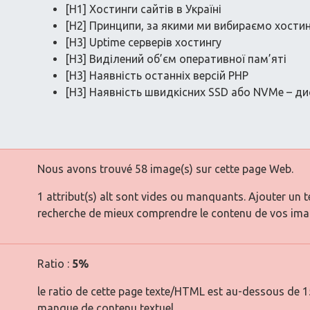
[H1] Хостинги сайтів в Україні
[H2] Принципи, за якими ми вибираємо хости
[H3] Uptime серверів хостингу
[H3] Виділений об’єм оперативної пам’яті
[H3] Наявність останніх версій PHP
[H3] Наявність швидкісних SSD або NVMe – ди
Nous avons trouvé 58 image(s) sur cette page Web.
1 attribut(s) alt sont vides ou manquants. Ajouter un 
recherche de mieux comprendre le contenu de vos ima
Ratio :
5%
le ratio de cette page texte/HTML est au-dessous de 15 
manque de contenu textuel.