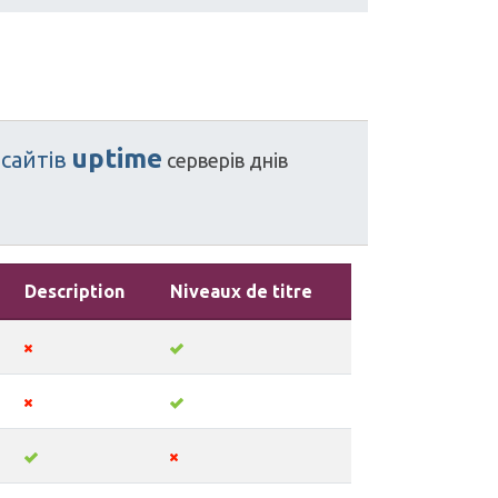
uptime
сайтів
серверів
днів
Description
Niveaux de titre