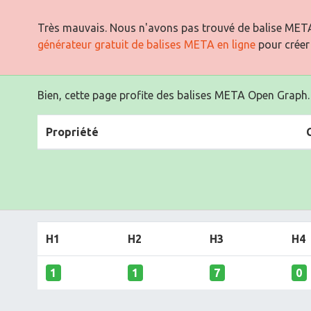
Très mauvais. Nous n'avons pas trouvé de balise META
générateur gratuit de balises META en ligne
pour créer
Bien, cette page profite des balises META Open Graph.
Propriété
H1
H2
H3
H4
1
1
7
0