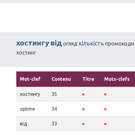
хостингу
від
кількість
огляд
промокоди
хостинг
Mot-clef
Contenu
Titre
Mots-clefs
хостингу
35
uptime
34
від
33