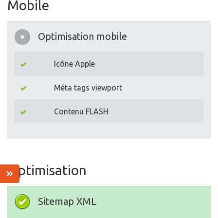
Mobile
Optimisation mobile
Icône Apple
Méta tags viewport
Contenu FLASH
Optimisation
Sitemap XML