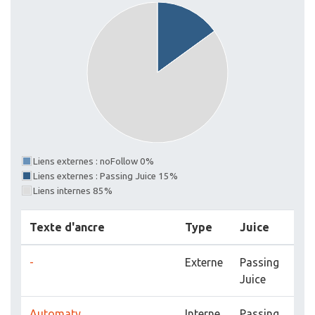
Liens externes : noFollow 0%
Liens externes : Passing Juice 15%
Liens internes 85%
Texte d'ancre
Type
Juice
-
Externe
Passing
Juice
Automaty
Interne
Passing