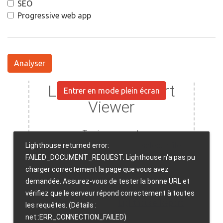
SEO
Progressive web app
Analyser
Entrer en mode plein écran