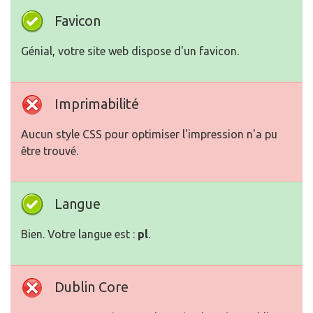
Favicon
Génial, votre site web dispose d'un favicon.
Imprimabilité
Aucun style CSS pour optimiser l'impression n'a pu
être trouvé.
Langue
Bien. Votre langue est :
pl
.
Dublin Core