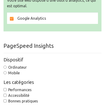
Votre site web dispose d’une outil d'analytics, ce qui
est optimal.
Google Analytics
PageSpeed Insights
Dispositif
Ordinateur
Mobile
Les catégories
Performances
Accessibilité
Bonnes pratiques