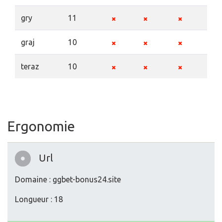
gry
11
graj
10
teraz
10
Ergonomie
Url
Domaine : ggbet-bonus24.site
Longueur : 18