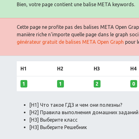
Bien, votre page contient une balise META keywords.
Cette page ne profite pas des balises META Open Graph
manière riche n'importe quelle page dans le graph soci
générateur gratuit de balises META Open Graph
pour le
H1
H2
H3
H4
1
1
2
0
[H1] Что такое ГДЗ и чем они полезны?
[H2] Правила выполнения домашних заданий
[H3] Выберите класс
[H3] Выберите Решебник