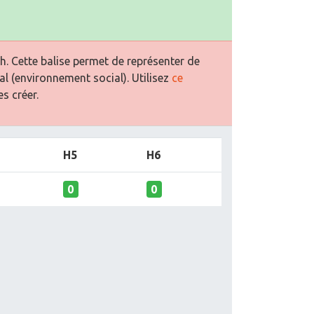
. Cette balise permet de représenter de
al (environnement social). Utilisez
ce
s créer.
H5
H6
0
0