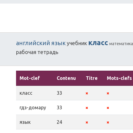
класс
английский
язык
учебник
математика
рабочая
тетрадь
Mot-clef
Contenu
Titre
Mots-clefs
класс
33
гдз-домару
33
язык
24