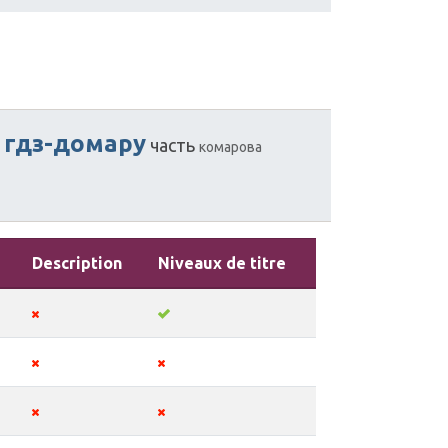
гдз-домару
часть
комарова
Description
Niveaux de titre