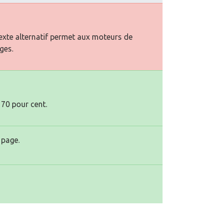
texte alternatif permet aux moteurs de
ges.
 70 pour cent.
 page.