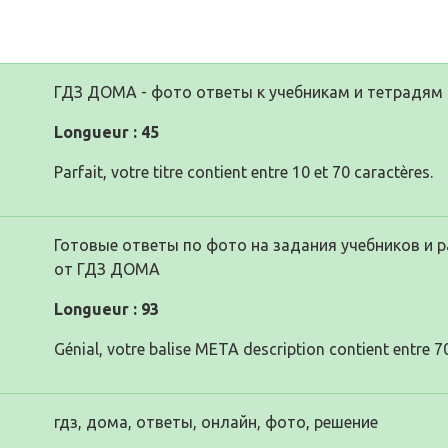
ГДЗ ДОМА - фото ответы к учебникам и тетрадям
Longueur : 45
Parfait, votre titre contient entre 10 et 70 caractères.
Готовые ответы по фото на задания учебников и
от ГДЗ ДОМА
Longueur : 93
Génial, votre balise META description contient entre 70
гдз, дома, ответы, онлайн, фото, решение