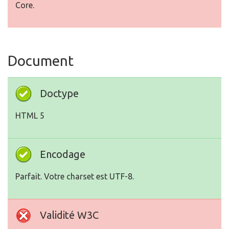
Core.
Document
Doctype
HTML 5
Encodage
Parfait. Votre charset est UTF-8.
Validité W3C