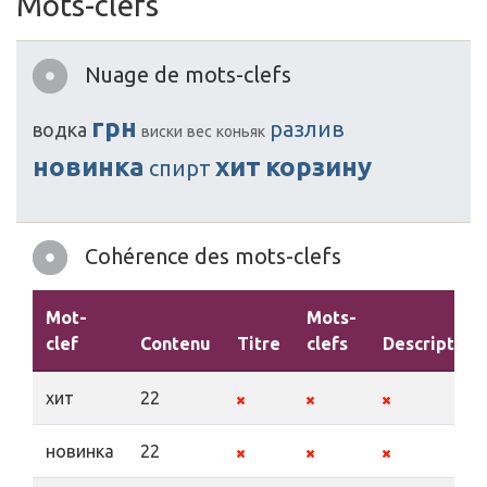
Mots-clefs
Nuage de mots-clefs
грн
разлив
водка
виски
вес
коньяк
новинка
хит
корзину
спирт
Cohérence des mots-clefs
Mot-
Mots-
clef
Contenu
Titre
clefs
Description
хит
22
новинка
22