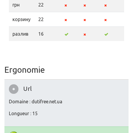
грн
22
корзину
22
разлив
16
Ergonomie
Url
Domaine : dutifree.net.ua
Longueur : 15