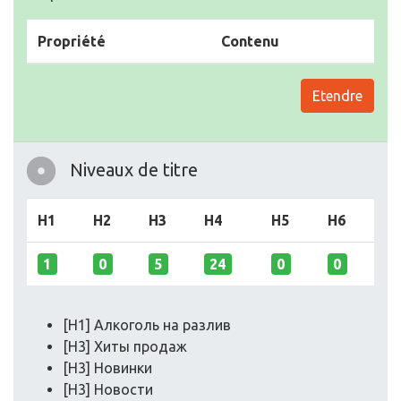
Propriété
Contenu
Etendre
Niveaux de titre
H1
H2
H3
H4
H5
H6
1
0
5
24
0
0
[H1] Алкоголь на разлив
[H3] Хиты продаж
[H3] Новинки
[H3] Новости