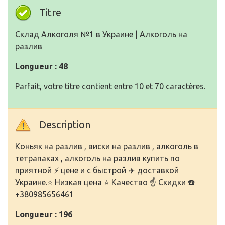
Titre
Склад Алкоголя №1 в Украине | Алкоголь на
разлив
Longueur : 48
Parfait, votre titre contient entre 10 et 70 caractères.
Description
Коньяк на разлив , виски на разлив , алкоголь в
тетрапаках , алкоголь на разлив купить по
приятной ⚡️ цене и с быстрой ✈️ доставкой
Украине.⭐️ Низкая цена ⭐️ Качество ☝️ Скидки ☎️
+380985656461
Longueur : 196