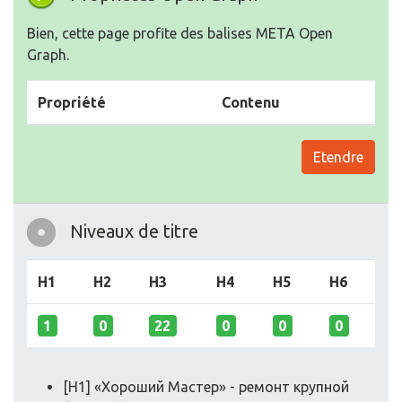
Bien, cette page profite des balises META Open
Graph.
Propriété
Contenu
Etendre
Niveaux de titre
H1
H2
H3
H4
H5
H6
1
0
22
0
0
0
[H1] «Хороший Мастер» - ремонт крупной