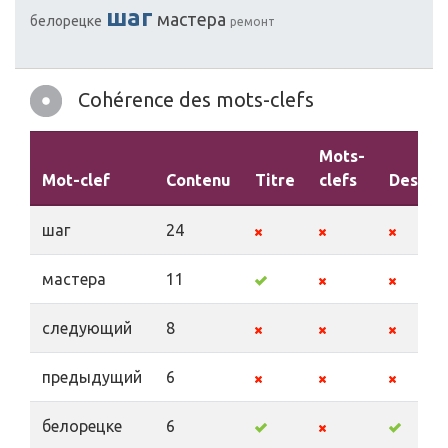
шаг
мастера
белорецке
ремонт
Cohérence des mots-clefs
Mots-
Mot-clef
Contenu
Titre
clefs
Descrip
шаг
24
мастера
11
следующий
8
предыдущий
6
белорецке
6