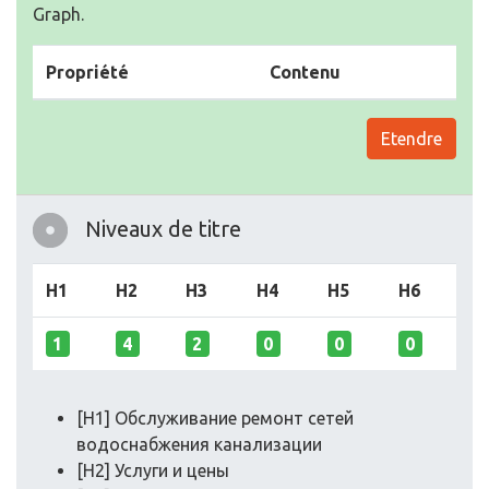
Graph.
Propriété
Contenu
Etendre
Niveaux de titre
H1
H2
H3
H4
H5
H6
1
4
2
0
0
0
[H1] Обслуживание ремонт сетей
водоснабжения канализации
[H2] Услуги и цены