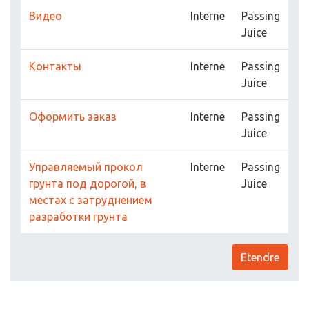
Видео
Interne
Passing
Juice
Контакты
Interne
Passing
Juice
Оформить заказ
Interne
Passing
Juice
Управляемый прокол
Interne
Passing
грунта под дорогой, в
Juice
местах с затруднением
разработки грунта
Etendre