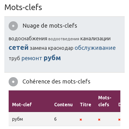
Mots-clefs
Nuage de mots-clefs
водоснабжения
канализации
водоотведения
сетей
обслуживание
замена
краснодар
рубм
ремонт
труб
Cohérence des mots-clefs
Mots-
Mot-clef
Contenu
Titre
clefs
Desc
рубм
6