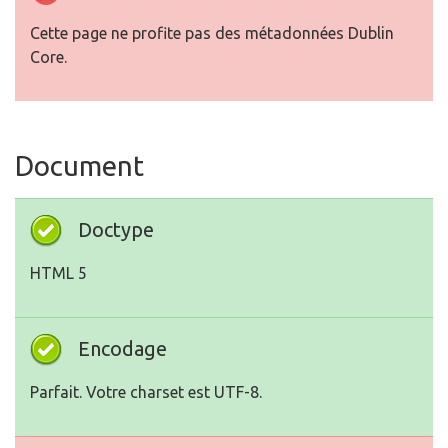
Cette page ne profite pas des métadonnées Dublin
Core.
Document
Doctype
HTML 5
Encodage
Parfait. Votre charset est UTF-8.