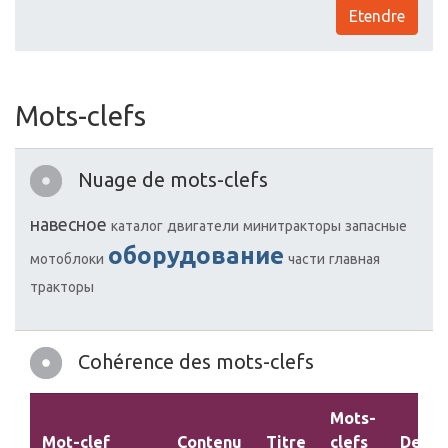
Etendre
Mots-clefs
Nuage de mots-clefs
навесное
каталог
двигатели
минитракторы
запасные
оборудование
мотоблоки
части
главная
тракторы
Cohérence des mots-clefs
Mots-
Mot-clef
Contenu
Titre
clefs
Descr