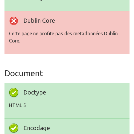
Dublin Core
Cette page ne profite pas des métadonnées Dublin
Core.
Document
Doctype
HTML 5
Encodage