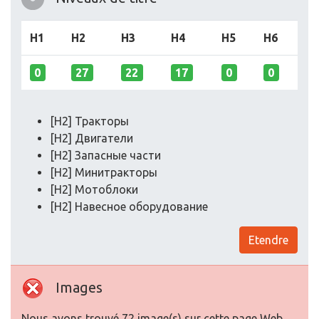
H1
H2
H3
H4
H5
H6
0
27
22
17
0
0
[H2] Тракторы
[H2] Двигатели
[H2] Запасные части
[H2] Минитракторы
[H2] Мотоблоки
[H2] Навесное оборудование
Etendre
Images
Nous avons trouvé 72 image(s) sur cette page Web.