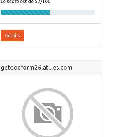
Le score est de 52/100
Détails
getdocform26.at...es.com