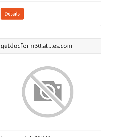
Détails
getdocform30.at...es.com