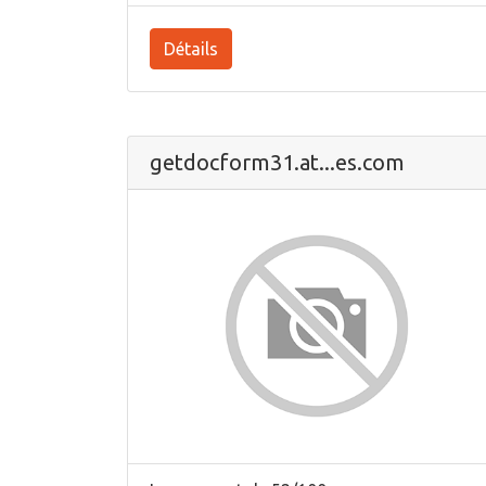
Détails
getdocform31.at...es.com