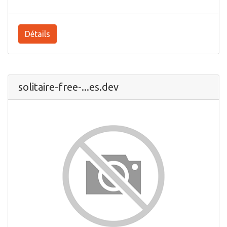
Détails
solitaire-free-...es.dev