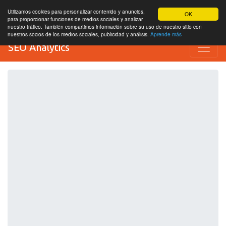
Utilizamos cookies para personalizar contenido y anuncios,
OK
para proporcionar funciones de medios sociales y analizar
nuestro tráfico. También compartimos información sobre su uso de nuestro sitio con
nuestros socios de los medios sociales, publicidad y análisis.
Aprende más
SEO Analytics