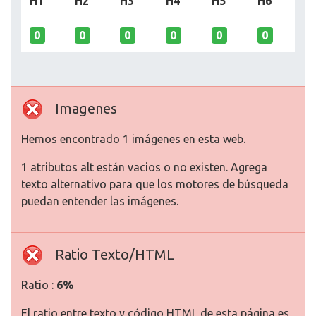
H1
H2
H3
H4
H5
H6
0
0
0
0
0
0
Imagenes
Hemos encontrado 1 imágenes en esta web.
1 atributos alt están vacios o no existen. Agrega
texto alternativo para que los motores de búsqueda
puedan entender las imágenes.
Ratio Texto/HTML
Ratio :
6%
El ratio entre texto y código HTML de esta página es