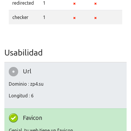
redirected
1
checker
1
Usabilidad
Url
Dominio : zp4.su
Longitud : 6
Favicon
Genial, tu web tiene un favicon.