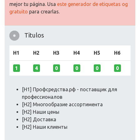
mejor tu página. Usa
este generador de etiquetas og
gratuito
para crearlas.
Titulos
H1
H2
H3
H4
H5
H6
1
4
0
0
0
0
[H1] Профсредства.рф - поставщик для
профессионалов
[H2] Многообразие ассортимента
[H2] Наши цены
[H2] Доставка
[H2] Наши клиенты