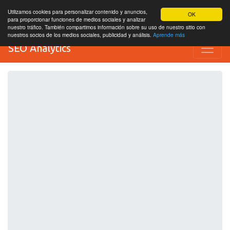
Utilizamos cookies para personalizar contenido y anuncios,
OK
para proporcionar funciones de medios sociales y analizar
nuestro tráfico. También compartimos información sobre su uso de nuestro sitio con
nuestros socios de los medios sociales, publicidad y análisis.
Aprende más
SEO Analytics