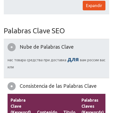
Expandir
Palabras Clave SEO
Nube de Palabras Clave
для
нас
товара
средства
при
доставка
вам
россии
вас
или
Consistencia de las Palabras Clave
Palabra
Palabras
Clave
Claves
(Keyword)
Contenido
Título
(Keywords)
D