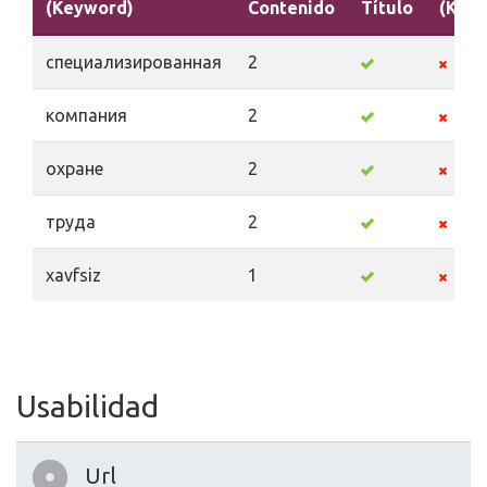
(Keyword)
Contenido
Título
(Key
специализированная
2
компания
2
охране
2
труда
2
xavfsiz
1
Usabilidad
Url