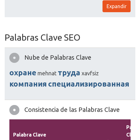
Expandir
Palabras Clave SEO
Nube de Palabras Clave
охране
труда
mehnat
xavfsiz
компания
специализированная
Consistencia de las Palabras Clave
Palab
Palabra Clave
Clave