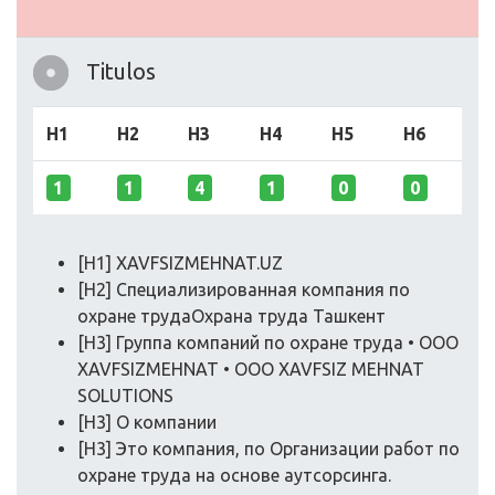
Titulos
H1
H2
H3
H4
H5
H6
1
1
4
1
0
0
[H1] XAVFSIZMEHNAT.UZ
[H2] Специализированная компания по
охране трудаОхрана труда Ташкент
[H3] Группа компаний по охране труда • OOO
XAVFSIZMEHNAT • OOO XAVFSIZ MEHNAT
SOLUTIONS
[H3] О компании
[H3] Это компания, по Организации работ по
охране труда на основе аутсорсинга.